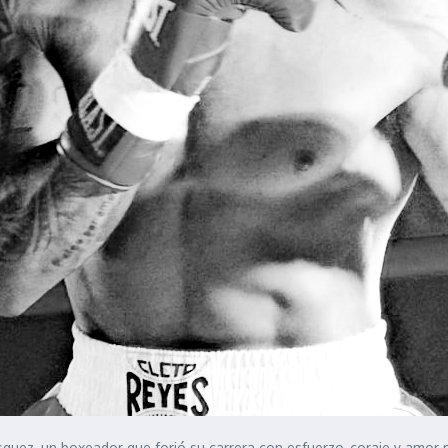
lásquez, un boxeador que forjó su carrera con esfuerzo, coraje y amor