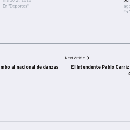
marzo 21, 2026
por
En "Deportes"
ago
En 
Next Article
umbo al nacional de danzas
El Intendente Pablo Carri