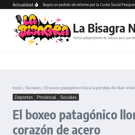
Saltar al contenido
Actualidad
io presentó en Río Gallegos un pedido de informe por la Cuota Social Pesquera y 
La Bisagra N
Portal independiente de noticias para que es
Inicio
/
Sociales
/
El boxeo patagónico llora la pérdida de Alan Vel
Deportes
Provincial
Sociales
El boxeo patagónico llo
corazón de acero