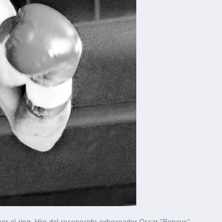
 por el ring. Hijo del reconocido exboxeador Oscar “Popeye”