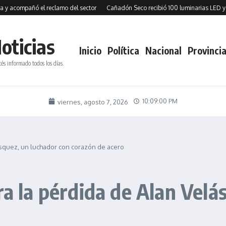
acompañó el reclamo del sector
Cañadón Seco recibió 100 luminarias LED y firm
oticias
Inicio
Política
Nacional
Provincia
tés informado todos los días.
10:09:01 PM
viernes, agosto 7, 2026
ásquez, un luchador con corazón de acero
ra la pérdida de Alan Velá