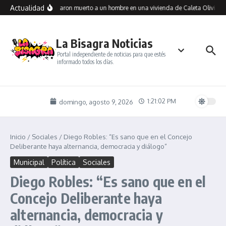
Saltar al contenido
Actualidad
Encontraron muerto a un hombre en una vivienda de Caleta Olivia: in
La Bisagra Noticias
Portal independiente de noticias para que estés
informado todos los días.
1:21:03 PM
domingo, agosto 9, 2026
Inicio
/
Sociales
/
Diego Robles: “Es sano que en el Concejo
Deliberante haya alternancia, democracia y diálogo”
Municipal
Política
Sociales
Diego Robles: “Es sano que en el
Concejo Deliberante haya
alternancia, democracia y