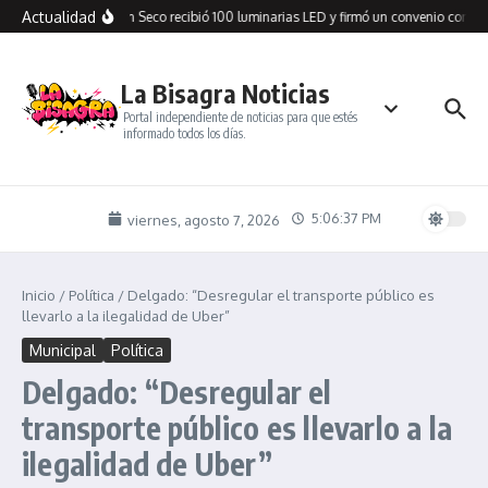
Saltar al contenido
Actualidad
Cañadón Seco recibió 100 luminarias LED y firmó un convenio con SP
La Bisagra Noticias
Portal independiente de noticias para que estés
informado todos los días.
5:06:37 PM
viernes, agosto 7, 2026
Inicio
/
Política
/
Delgado: “Desregular el transporte público es
llevarlo a la ilegalidad de Uber”
Municipal
Política
Delgado: “Desregular el
transporte público es llevarlo a la
ilegalidad de Uber”