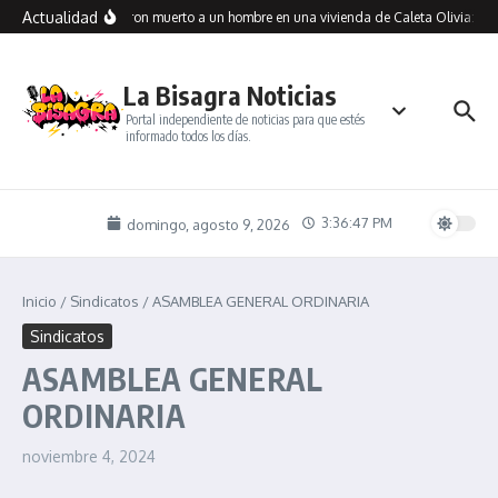
Saltar al contenido
Actualidad
Encontraron muerto a un hombre en una vivienda de Caleta Olivia: inve
La Bisagra Noticias
Portal independiente de noticias para que estés
informado todos los días.
3:36:48 PM
domingo, agosto 9, 2026
Inicio
/
Sindicatos
/
ASAMBLEA GENERAL ORDINARIA
Sindicatos
ASAMBLEA GENERAL
ORDINARIA
noviembre 4, 2024