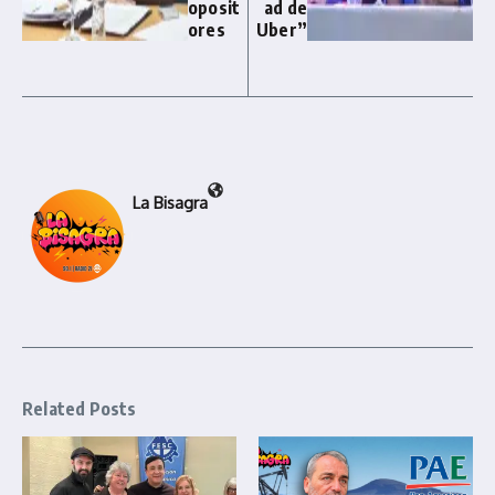
oposit
ad de
ores
Uber”
La Bisagra
Related Posts