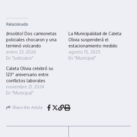
Relacionado
¡Insolito! Dos camionetas
La Municipalidad de Caleta
policiales chocaron y una
Olivia suspenderá el
terminó volcando
estacionamiento medido
enero 23, 2026
agosto 15, 2025
En "Judiciales"
En "Municipal"
Caleta Olivia celebró su
123º aniversario entre
conflictos laborales
noviembre 21, 2024
En "Municipal"
Share this Article