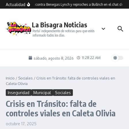
Saltar al contenido
Actualidad
Insultos contra Benegas Lynch y reproches a Bullrich en el chat de los
La Bisagra Noticias
Portal independiente de noticias para que estés
informado todos los días.
11:28:23 AM
sábado, agosto 8, 2026
Inicio
/
Sociales
/
Crisis en Tránsito: falta de controles viales en
Caleta Olivia
Inseguridad
Municipal
Sociales
Crisis en Tránsito: falta de
controles viales en Caleta Olivia
octubre 17, 2025