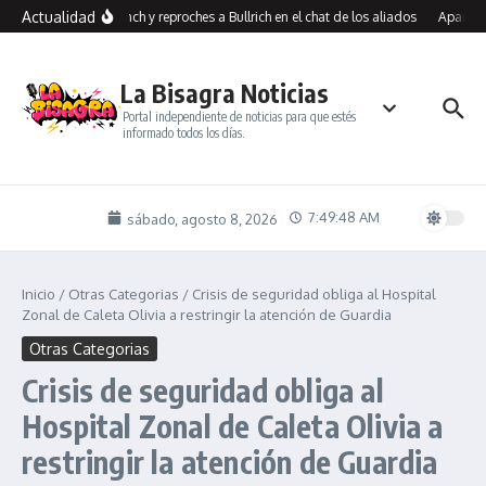
Saltar al contenido
Actualidad
os contra Benegas Lynch y reproches a Bullrich en el chat de los aliados
Aparicio
La Bisagra Noticias
Portal independiente de noticias para que estés
informado todos los días.
7:49:48 AM
sábado, agosto 8, 2026
Inicio
/
Otras Categorias
/
Crisis de seguridad obliga al Hospital
Zonal de Caleta Olivia a restringir la atención de Guardia
Otras Categorias
Crisis de seguridad obliga al
Hospital Zonal de Caleta Olivia a
restringir la atención de Guardia