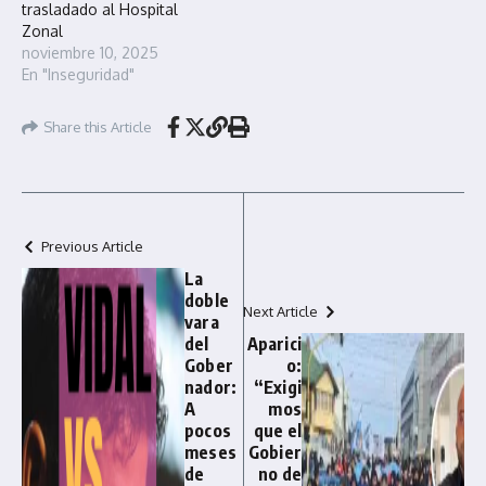
trasladado al Hospital
Zonal
noviembre 10, 2025
En "Inseguridad"
Share this Article
Previous Article
La
doble
Next Article
vara
del
Aparici
Gober
o:
nador:
“Exigi
A
mos
pocos
que el
meses
Gobier
de
no de