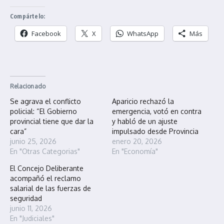
Compártelo:
Facebook
X
WhatsApp
Más
Relacionado
Se agrava el conflicto
Aparicio rechazó la
policial: “El Gobierno
emergencia, votó en contra
provincial tiene que dar la
y habló de un ajuste
cara”
impulsado desde Provincia
junio 25, 2026
enero 20, 2026
En "Otras Categorias"
En "Economía"
El Concejo Deliberante
acompañó el reclamo
salarial de las fuerzas de
seguridad
junio 11, 2026
En "Judiciales"