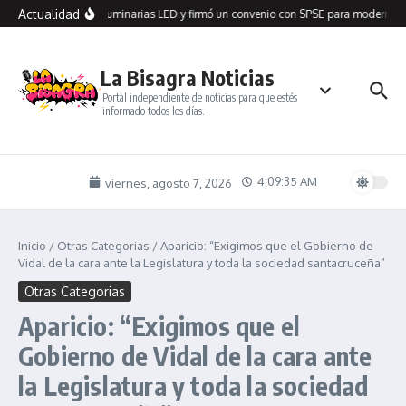
Saltar al contenido
Actualidad
n Seco recibió 100 luminarias LED y firmó un convenio con SPSE para modernizar
La Bisagra Noticias
Portal independiente de noticias para que estés
informado todos los días.
4:09:35 AM
viernes, agosto 7, 2026
Inicio
/
Otras Categorias
/
Aparicio: “Exigimos que el Gobierno de
Vidal de la cara ante la Legislatura y toda la sociedad santacruceña”
Otras Categorias
Aparicio: “Exigimos que el
Gobierno de Vidal de la cara ante
la Legislatura y toda la sociedad