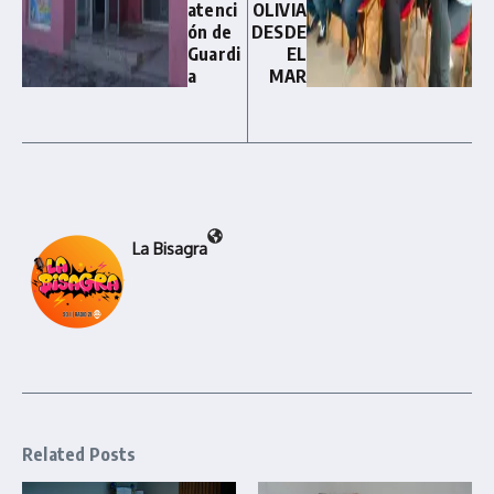
atenci
OLIVIA
ón de
DESDE
Guardi
EL
a
MAR
La Bisagra
Related Posts