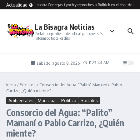
Saltar al contenido
Actualidad
Insultos contra Benegas Lynch y reproches a Bullrich en el chat de los 
La Bisagra Noticias
Portal independiente de noticias para que estés
informado todos los días.
11:27:44 AM
sábado, agosto 8, 2026
Inicio
/
Sociales
/
Consorcio del Agua: “Palito” Mamaní o Pablo
Carrizo, ¿Quién miente?
Ambientales
Municipal
Política
Sociales
Consorcio del Agua: “Palito”
Mamaní o Pablo Carrizo, ¿Quién
miente?