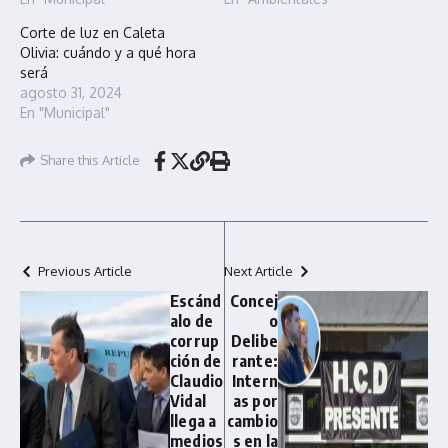
Corte de luz en Caleta
Olivia: cuándo y a qué hora
será
agosto 31, 2024
En "Municipal"
Share this Article
Previous Article
Next Article
Escánd
Concej
alo de
o
corrup
Delibe
ción de
rante:
Claudio
Intern
Vidal
as por
llega a
cambio
medios
s en la