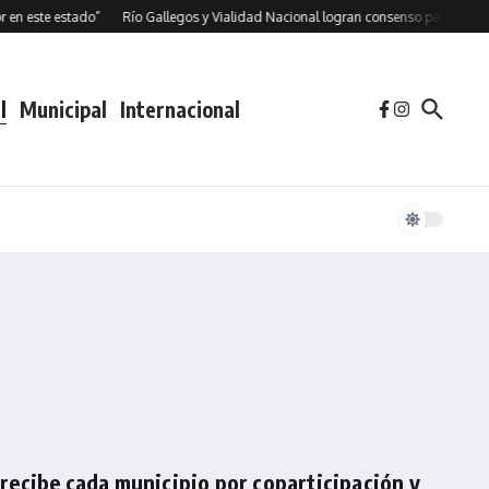
te estado”
Río Gallegos y Vialidad Nacional logran consenso para avanzan en 
l
Municipal
Internacional
ecibe cada municipio por coparticipación y