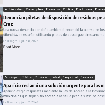
Ambientales
Desempleo
Economía
Política
Producción
Provinc
Denuncian piletas de disposición de residuos pet
Cruz
Una nueva denuncia por daño ambiental encendió la alarma en los
difundida, se estarían utilizando piletas de descargue directamente 
La Bisagra
julio 8, 2026
Read More
Municipal
Política
Provincial
Salud
Seguridad
Sociales
Aparicio reclamó una solución urgente para los mu
Aparicio exigió respuestas mediante la Ley de Acceso a la Informac
municipales que siguen sin acceso a la salud pese a sufrir los desc
La Bisagra
julio 7, 2026