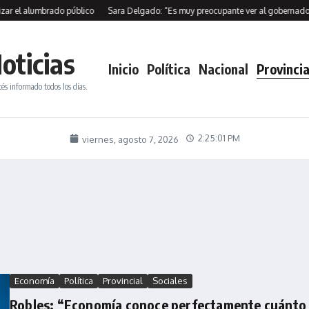
 alumbrado público
Sara Delgado: “Es muy preocupante ver al gobernador en es
oticias
Inicio
Política
Nacional
Provincia
tés informado todos los días.
2:25:02 PM
viernes, agosto 7, 2026
Economía
Política
Provincial
Sociales
Robles: “Economía conoce perfectamente cuánto r