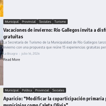
Municipal
Provincial
Sociales
Turismo
Vacaciones de invierno: Río Gallegos invita a disf
gratuitas
La Secretaría de Turismo de la Municipalidad de Río Gallegos lan
invierno con una propuesta que reúne 15 experiencias gratuitas pen
La Bisagra
julio 16, 2026
Read More
Municipal
Política
Provincial
Sociales
Aparicio: “Modificar la coparticipación primaria
municipios como Caleta Olivia”