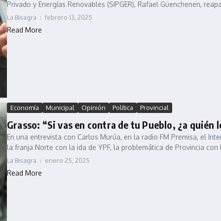
Privado y Energías Renovables (SIPGER), Rafael Güenchenen, reapar
La Bisagra
febrero 13, 2025
Read More
Economía
Municipal
Opinión
Política
Provincial
Grasso: “Si vas en contra de tu Pueblo, ¿a quién l
En una entrevista con Carlos Murúa, en la radio FM Premisa, el Inte
la franja Norte con la ida de YPF, la problemática de Provincia con l
La Bisagra
enero 25, 2025
Read More