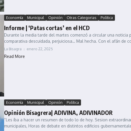
Economía
Municipal
Opinión
Otras Categorias
Política
Informe | ‘Patas cortas’ en el HCD
Durante la media tarde del martes comenzó a circular una noticia 
comparativa descuidada, perjuiciosa… Mal hecha. Con el afán de co
La Bisagra
enero 22, 2025
Read More
Economía
Municipal
Opinión
Política
Opinión Bisagrera| ADIVINA, ADIVINADOR
“Les íba a hacer un resumen de todo lo de hoy. Sesion extraordina
municipales, Horas de debate en distintos edificios gubernamentale