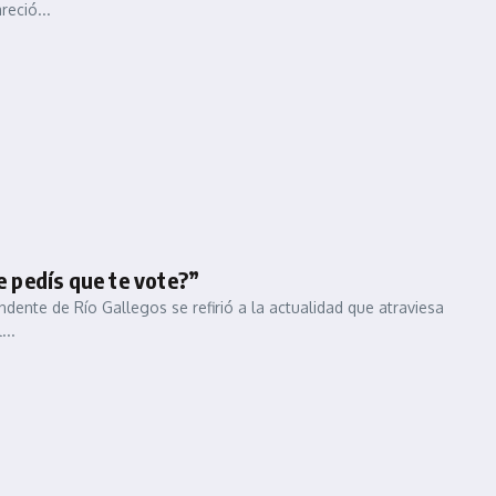
eció...
e pedís que te vote?”
ndente de Río Gallegos se refirió a la actualidad que atraviesa
...