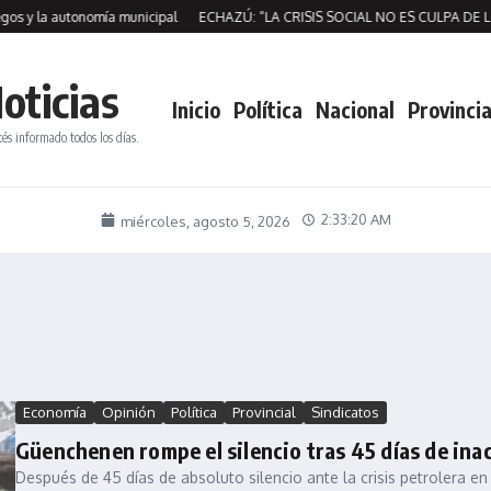
s y la autonomía municipal
ECHAZÚ: “LA CRISIS SOCIAL NO ES CULPA DE L
oticias
Inicio
Política
Nacional
Provincia
tés informado todos los días.
2:33:21 AM
miércoles, agosto 5, 2026
Economía
Opinión
Política
Provincial
Sindicatos
Güenchenen rompe el silencio tras 45 días de inac
Después de 45 días de absoluto silencio ante la crisis petrolera en