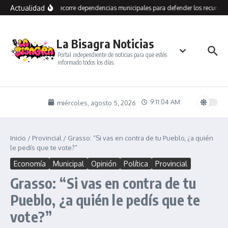
Saltar al contenido
Actualidad
Grasso recorre dependencias municipales para defender los recursos 
La Bisagra Noticias
Portal independiente de noticias para que estés
informado todos los días.
9:11:04 AM
miércoles, agosto 5, 2026
Inicio
/
Provincial
/
Grasso: “Si vas en contra de tu Pueblo, ¿a quién
le pedís que te vote?”
Economía
Municipal
Opinión
Política
Provincial
Grasso: “Si vas en contra de tu
Pueblo, ¿a quién le pedís que te
vote?”