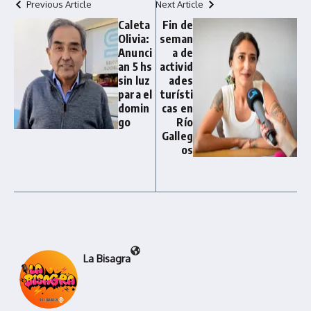
Previous Article
Next Article
Caleta
Fin de
Olivia:
seman
Anunci
a de
an 5 hs
activid
sin luz
ades
para el
turísti
domin
cas en
go
Río
Galleg
os
La Bisagra