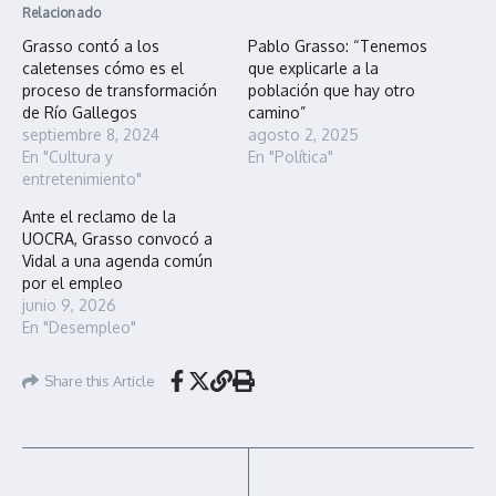
Relacionado
Grasso contó a los
Pablo Grasso: “Tenemos
caletenses cómo es el
que explicarle a la
proceso de transformación
población que hay otro
de Río Gallegos
camino”
septiembre 8, 2024
agosto 2, 2025
En "Cultura y
En "Política"
entretenimiento"
Ante el reclamo de la
UOCRA, Grasso convocó a
Vidal a una agenda común
por el empleo
junio 9, 2026
En "Desempleo"
Share this Article