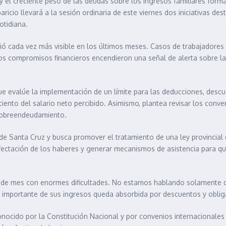
 y el creciente peso de las deudas sobre los ingresos familiares form
ricio llevará a la sesión ordinaria de este viernes dos iniciativas dest
tidiana.
vió cada vez más visible en los últimos meses. Casos de trabajadores
 compromisos financieros encendieron una señal de alerta sobre la
l que evalúe la implementación de un límite para las deducciones, des
iento del salario neto percibido. Asimismo, plantea revisar los con
 sobreendeudamiento.
e Santa Cruz y busca promover el tratamiento de una ley provincial 
fectación de los haberes y generar mecanismos de asistencia para quie
n de mes con enormes dificultades. No estamos hablando solamente 
 importante de sus ingresos queda absorbida por descuentos y obliga
conocido por la Constitución Nacional y por convenios internacionales