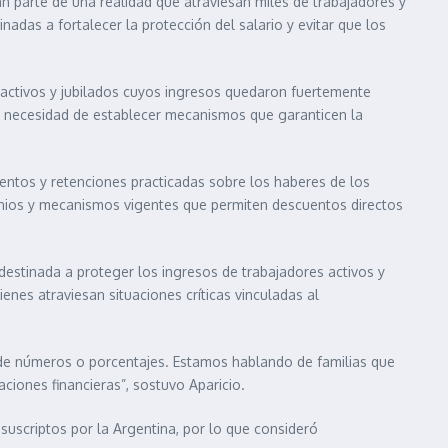
an parte de una realidad que atraviesan miles de trabajadores y
inadas a fortalecer la protección del salario y evitar que los
 activos y jubilados cuyos ingresos quedaron fuertemente
 necesidad de establecer mecanismos que garanticen la
cuentos y retenciones practicadas sobre los haberes de los
venios y mecanismos vigentes que permiten descuentos directos
destinada a proteger los ingresos de trabajadores activos y
nes atraviesan situaciones críticas vinculadas al
de números o porcentajes. Estamos hablando de familias que
ciones financieras”, sostuvo Aparicio.
 suscriptos por la Argentina, por lo que consideró