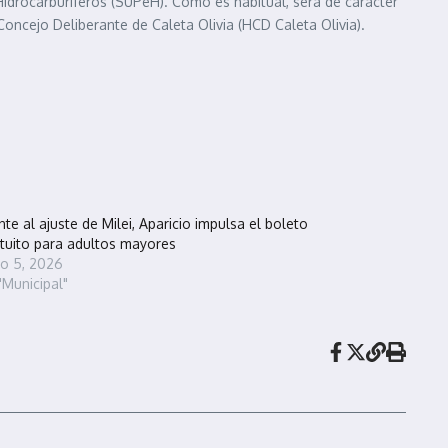
 Hidrocarburíferos (SUPeH). Como es habitual, será de carácter
oncejo Deliberante de Caleta Olivia (HCD Caleta Olivia).
nte al ajuste de Milei, Aparicio impulsa el boleto
tuito para adultos mayores
io 5, 2026
"Municipal"