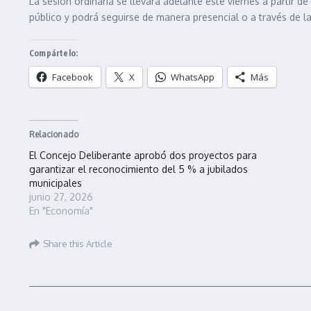
La sesión ordinaria se llevará adelante este viernes a partir d
público y podrá seguirse de manera presencial o a través de la
Compártelo:
Facebook
X
WhatsApp
Más
Relacionado
El Concejo Deliberante aprobó dos proyectos para
garantizar el reconocimiento del 5 % a jubilados
municipales
junio 27, 2026
En "Economía"
Share this Article