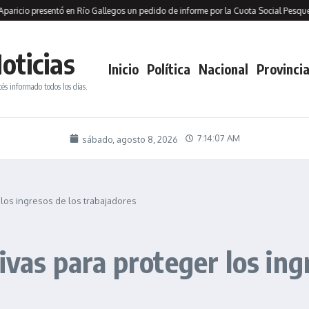
 presentó en Río Gallegos un pedido de informe por la Cuota Social Pesquera y ac
oticias
Inicio
Política
Nacional
Provincia
tés informado todos los días.
7:14:09 AM
sábado, agosto 8, 2026
r los ingresos de los trabajadores
tivas para proteger los ing