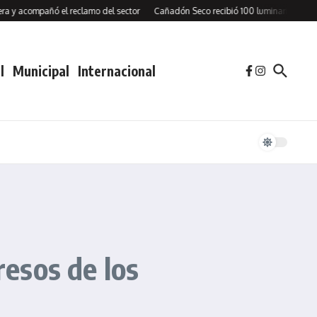
ompañó el reclamo del sector
Cañadón Seco recibió 100 luminarias LED y firmó
l
Municipal
Internacional
resos de los