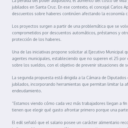
La pérdida del poder adquisitivo, el aumento del costo de vida
jubilados en Santa Cruz. En ese contexto, el concejal Carlos Apa
descuentos sobre haberes continúen afectando la economía co
Los proyectos surgen a partir de una problemática que se vol
comprometidos por descuentos automáticos, préstamos y otros
protección de los haberes.
Una de las iniciativas propone solicitar al Ejecutivo Municipa
agentes municipales, estableciendo que no superen el 25 por c
sobre los sueldos, con el objetivo de prevenir situaciones de
La segunda propuesta está dirigida a la Cámara de Diputados d
jubilados, incorporando herramientas que permitan limitar la a
endeudamiento.
“Estamos viendo cómo cada vez más trabajadores llegan a fi
tienen que elegir qué gasto afrontar primero porque una parte
El edil señaló que el salario posee un carácter alimentario re