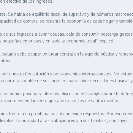
ón efectiva de los ingresos.
uste. Se habla de equilibrio fiscal, de superávit y de números macro
 capacidad de compra, se resiente la economía de cada hogar y tambié
te de sus ingresos a cubrir deudas, deja de consumir, posterga gastos
as pequeñas empresas y en toda la economía local”, explicó.
l salario debe ocupar un lugar central en la agenda pública y remarcó
ntaria.
o por nuestra Constitución y por convenios internacionales. No estamo
parte razonable de sus ingresos para cubrir necesidades básicas y v
an un primer paso para abrir una discusión más amplia sobre la defensa
creciente endeudamiento que afecta a miles de santacruceños.
tamos frente a un problema social que exige respuestas. Por eso cree
volver tranquilidad a los trabajadores y a sus familias”, concluyó