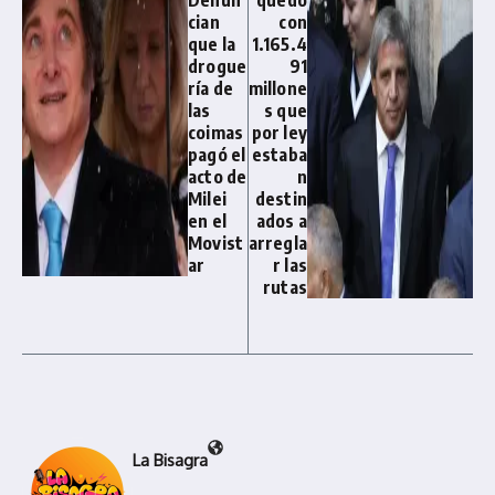
cian
con
que la
1.165.4
drogue
91
ría de
millone
las
s que
coimas
por ley
pagó el
estaba
acto de
n
Milei
destin
en el
ados a
Movist
arregla
ar
r las
rutas
La Bisagra