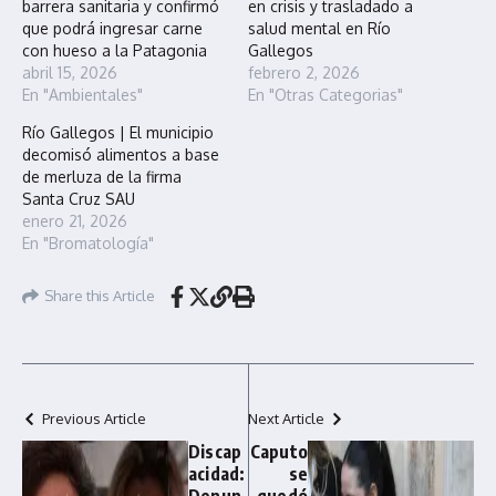
barrera sanitaria y confirmó
en crisis y trasladado a
que podrá ingresar carne
salud mental en Río
con hueso a la Patagonia
Gallegos
abril 15, 2026
febrero 2, 2026
En "Ambientales"
En "Otras Categorias"
Río Gallegos | El municipio
decomisó alimentos a base
de merluza de la firma
Santa Cruz SAU
enero 21, 2026
En "Bromatología"
Share this Article
Previous Article
Next Article
Discap
Caputo
acidad:
se
Denun
quedó