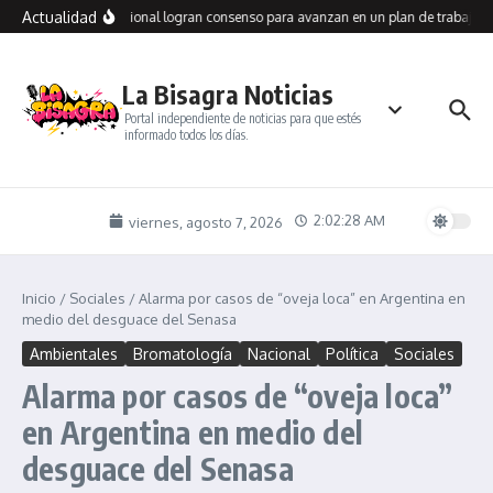
Saltar al contenido
Actualidad
legos y Vialidad Nacional logran consenso para avanzan en un plan de trabajo co
La Bisagra Noticias
Portal independiente de noticias para que estés
informado todos los días.
2:02:28 AM
viernes, agosto 7, 2026
Inicio
/
Sociales
/
Alarma por casos de “oveja loca” en Argentina en
medio del desguace del Senasa
Ambientales
Bromatología
Nacional
Política
Sociales
Alarma por casos de “oveja loca”
en Argentina en medio del
desguace del Senasa