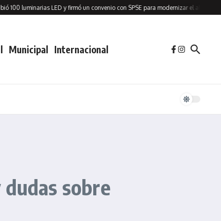
00 luminarias LED y firmó un convenio con SPSE para modernizar el alumbrado pú
l
Municipal
Internacional
y dudas sobre