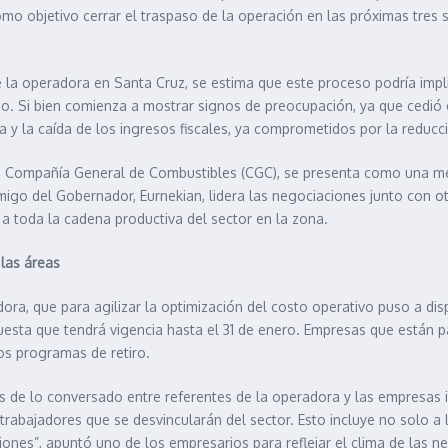
como objetivo cerrar el traspaso de la operación en las próximas tre
de la operadora en Santa Cruz, se estima que este proceso podría imp
ño. Si bien comienza a mostrar signos de preocupación, ya que cedió
 y la caída de los ingresos fiscales, ya comprometidos por la reducció
Compañía General de Combustibles (CGC), se presenta como una medid
igo del Gobernador, Eurnekian, lidera las negociaciones junto con otr
a toda la cadena productiva del sector en la zona.
las áreas
ra, que para agilizar la optimización del costo operativo puso a disp
sta que tendrá vigencia hasta el 31 de enero. Empresas que están pa
os programas de retiro.
nos de lo conversado entre referentes de la operadora y las empresas
abajadores que se desvincularán del sector. Esto incluye no solo a 
nes”, apuntó uno de los empresarios para reflejar el clima de las ne