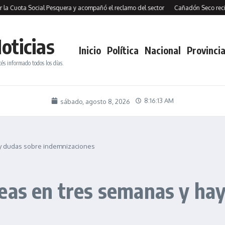
Cuota Social Pesquera y acompañó el reclamo del sector
Cañadón Seco recibió 1
oticias
Inicio
Política
Nacional
Provincia
tés informado todos los días.
8:16:13 AM
sábado, agosto 8, 2026
ay dudas sobre indemnizaciones
eas en tres semanas y ha