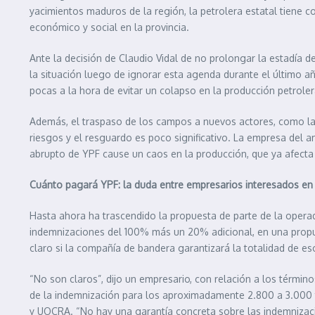
yacimientos maduros de la región, la petrolera estatal tiene 
económico y social en la provincia.
Ante la decisión de Claudio Vidal de no prolongar la estadía 
la situación luego de ignorar esta agenda durante el último a
pocas a la hora de evitar un colapso en la producción petrolera
Además, el traspaso de los campos a nuevos actores, como la 
riesgos y el resguardo es poco significativo. La empresa del am
abrupto de YPF cause un caos en la producción, que ya afecta 
Cuánto pagará YPF: la duda entre empresarios interesados en 
Hasta ahora ha trascendido la propuesta de parte de la operado
indemnizaciones del 100% más un 20% adicional, en una propue
claro si la compañía de bandera garantizará la totalidad de es
“No son claros”, dijo un empresario, con relación a los térmi
de la indemnización para los aproximadamente 2.800 a 3.000 tr
y UOCRA. “No hay una garantía concreta sobre las indemnizacio