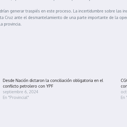
rían generar traspiés en este proceso. La incertidumbre sobre las ind
a Cruz ante el desmantelamiento de una parte importante de la operac
a provincia.
Desde Nación dictaron la conciliación obligatoria en el
CGC
conflicto petrolero con YPF
con
septiembre 6, 2024
oct
En "Provincial"
En 