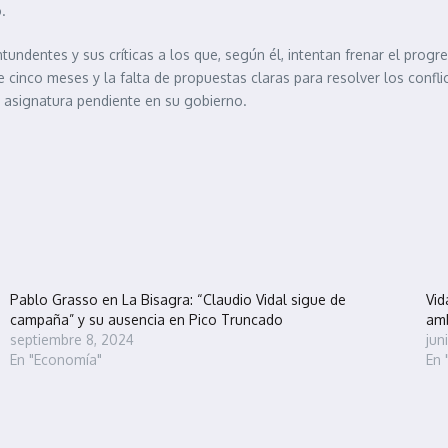
.
undentes y sus críticas a los que, según él, intentan frenar el prog
cinco meses y la falta de propuestas claras para resolver los confli
na asignatura pendiente en su gobierno.
Pablo Grasso en La Bisagra: “Claudio Vidal sigue de
Vid
campaña” y su ausencia en Pico Truncado
amb
septiembre 8, 2024
jun
En "Economía"
En 