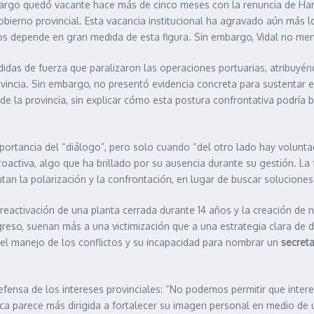
argo quedó vacante hace más de cinco meses con la renuncia de Haro
bierno provincial. Esta vacancia institucional ha agravado aún más l
tos depende en gran medida de esta figura. Sin embargo, Vidal no men
idas de fuerza que paralizaron las operaciones portuarias, atribuyén
vincia. Sin embargo, no presentó evidencia concreta para sustentar es
e la provincia, sin explicar cómo esta postura confrontativa podría b
mportancia del “diálogo”, pero solo cuando “del otro lado hay volunta
roactiva, algo que ha brillado por su ausencia durante su gestión. La
entan la polarización y la confrontación, en lugar de buscar solucione
 reactivación de una planta cerrada durante 14 años y la creación de
greso, suenan más a una victimización que a una estrategia clara de d
e el manejo de los conflictos y su incapacidad para nombrar un
secreta
efensa de los intereses provinciales: “No podemos permitir que intere
ica parece más dirigida a fortalecer su imagen personal en medio de u