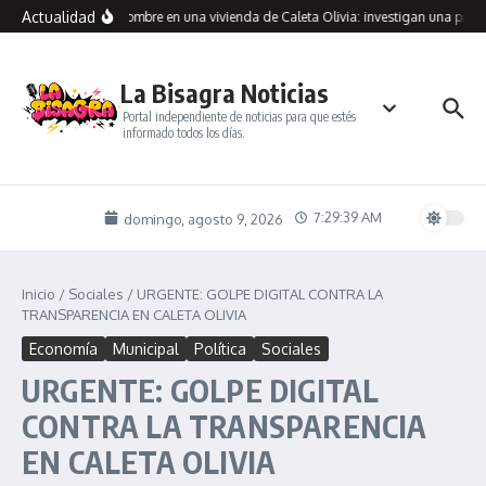
Saltar al contenido
Actualidad
traron muerto a un hombre en una vivienda de Caleta Olivia: investigan una presu
La Bisagra Noticias
Portal independiente de noticias para que estés
informado todos los días.
7:29:39 AM
domingo, agosto 9, 2026
Inicio
/
Sociales
/
URGENTE: GOLPE DIGITAL CONTRA LA
TRANSPARENCIA EN CALETA OLIVIA
Economía
Municipal
Política
Sociales
URGENTE: GOLPE DIGITAL
CONTRA LA TRANSPARENCIA
EN CALETA OLIVIA