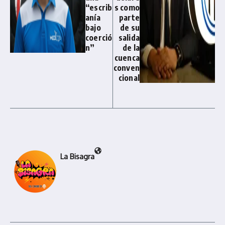
“escrib
s como
anía
parte
bajo
de su
coerció
salida
n”
de la
cuenca
conven
cional
La Bisagra