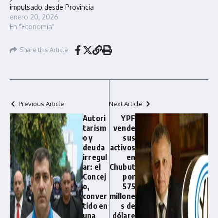
impulsado desde Provincia
enero 20, 2026
En "Economía"
Share this Article
Previous Article
Next Article
Autori
YPF
tarism
vende
o y
sus
deuda
activos
irregul
en
ar: el
Chubut
Concej
por
o,
575
conver
millone
tido en
s de
una
dólare