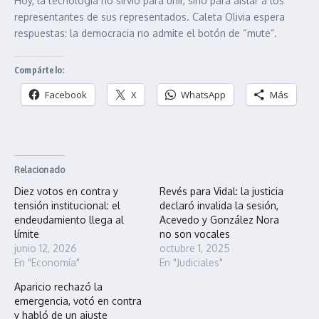
Hoy, la tecnología no sirvió para unir, sino para aislar a los
representantes de sus representados. Caleta Olivia espera
respuestas: la democracia no admite el botón de “mute”.
Compártelo:
Facebook
X
WhatsApp
Más
Relacionado
Diez votos en contra y
Revés para Vidal: la justicia
tensión institucional: el
declaró invalida la sesión,
endeudamiento llega al
Acevedo y González Nora
límite
no son vocales
junio 12, 2026
octubre 1, 2025
En "Economía"
En "Judiciales"
Aparicio rechazó la
emergencia, votó en contra
y habló de un ajuste