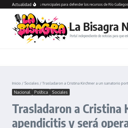
Saltar al contenido
Actualidad
corre dependencias municipales para defender los recursos de Río Gallegos y la a
La Bisagra N
Portal independiente de noticias para que es
Inicio
/
Sociales
/
Trasladaron a Cristina Kirchner a un sanatorio po
Nacional
Política
Sociales
Trasladaron a Cristina 
apendicitis y será oper