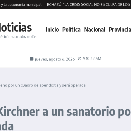
utonomía municipal
ECHAZÚ: “LA CRISIS SOCIAL NO ES CULPA DE LOS VECI
oticias
Inicio
Política
Nacional
Provincia
tés informado todos los días.
9:10:43 AM
jueves, agosto 6, 2026
rteño por un cuadro de apendicitis y será operada
Kirchner a un sanatorio p
ada