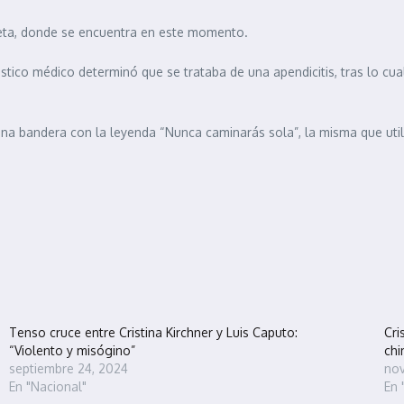
leta, donde se encuentra en este momento.
tico médico determinó que se trataba de una apendicitis, tras lo cua
n una bandera con la leyenda “Nunca caminarás sola”, la misma que util
Tenso cruce entre Cristina Kirchner y Luis Caputo:
Cri
“Violento y misógino”
chi
septiembre 24, 2024
nov
En "Nacional"
En 