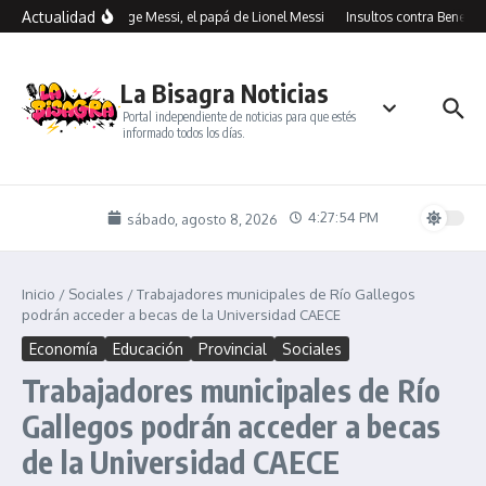
Saltar al contenido
Actualidad
Murió Jorge Messi, el papá de Lionel Messi
Insultos contra Benegas L
La Bisagra Noticias
Portal independiente de noticias para que estés
informado todos los días.
4:27:54 PM
sábado, agosto 8, 2026
Inicio
/
Sociales
/
Trabajadores municipales de Río Gallegos
podrán acceder a becas de la Universidad CAECE
Economía
Educación
Provincial
Sociales
Trabajadores municipales de Río
Gallegos podrán acceder a becas
de la Universidad CAECE