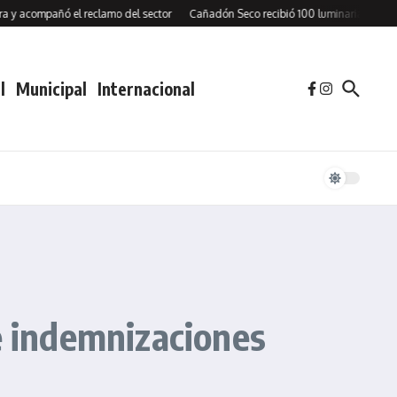
mpañó el reclamo del sector
Cañadón Seco recibió 100 luminarias LED y firmó u
l
Municipal
Internacional
 indemnizaciones