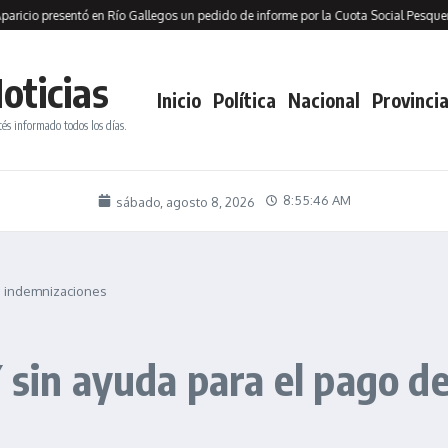
presentó en Río Gallegos un pedido de informe por la Cuota Social Pesquera y aco
oticias
Inicio
Política
Nacional
Provincia
tés informado todos los días.
8:55:48 AM
sábado, agosto 8, 2026
e indemnizaciones
n ayuda para el pago de