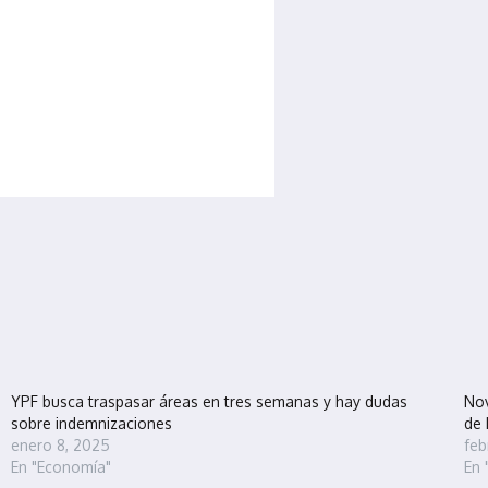
YPF busca traspasar áreas en tres semanas y hay dudas
Nov
sobre indemnizaciones
de 
enero 8, 2025
feb
En "Economía"
En 