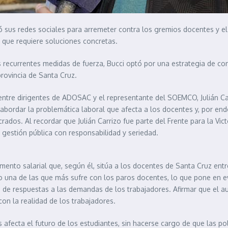
 sus redes sociales para arremeter contra los gremios docentes y el lí
l que requiere soluciones concretas.
 recurrentes medidas de fuerza, Bucci optó por una estrategia de conf
provincia de Santa Cruz.
entre dirigentes de ADOSAC y el representante del SOEMCO, Julián Carri
abordar la problemática laboral que afecta a los docentes y, por ende
lucrados. Al recordar que Julián Carrizo fue parte del Frente para la Vi
a gestión pública con responsabilidad y seriedad.
mento salarial que, según él, sitúa a los docentes de Santa Cruz ent
do una de las que más sufre con los paros docentes, lo que pone en ev
ta de respuestas a las demandas de los trabajadores. Afirmar que el au
on la realidad de los trabajadores.
os afecta el futuro de los estudiantes, sin hacerse cargo de que las 