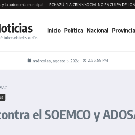
a autonomía municipal
ECHAZÚ: “LA CRISIS SOCIAL NO ES CULPA DE LOS VE
oticias
Inicio
Política
Nacional
Provincia
tés informado todos los días.
2:55:59 PM
miércoles, agosto 5, 2026
OSAC
os
 contra el SOEMCO y ADO