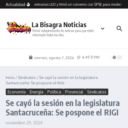
Saltar al contenido
Actualidad
n Seco recibió 100 luminarias LED y firmó un convenio con SPSE para modernizar
La Bisagra Noticias
Portal independiente de noticias para que estés
informado todos los días.
4:49:31 PM
viernes, agosto 7, 2026
Inicio
/
Sindicatos
/
Se cayó la sesión en la legislatura
Santacruceña: Se pospone el RIGI
Economía
Energía
Política
Provincial
Sindicatos
Se cayó la sesión en la legislatura
Santacruceña: Se pospone el RIGI
noviembre 29, 2024