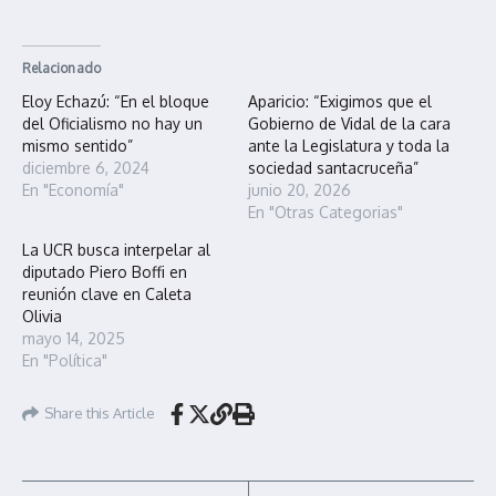
Relacionado
Eloy Echazú: “En el bloque
Aparicio: “Exigimos que el
del Oficialismo no hay un
Gobierno de Vidal de la cara
mismo sentido”
ante la Legislatura y toda la
diciembre 6, 2024
sociedad santacruceña”
En "Economía"
junio 20, 2026
En "Otras Categorias"
La UCR busca interpelar al
diputado Piero Boffi en
reunión clave en Caleta
Olivia
mayo 14, 2025
En "Política"
Share this Article