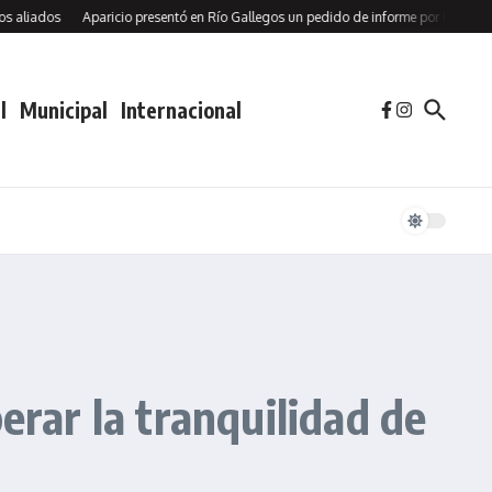
os
Aparicio presentó en Río Gallegos un pedido de informe por la Cuota Social 
l
Municipal
Internacional
erar la tranquilidad de