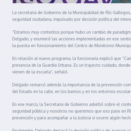
La secretaria de Gobierno de la Municipalidad de Río Galleg
seguridad ciudadana, impulsado por decisión política del inte
“Estamos muy contentos porque hubo un cambio de paradigma h
Delgado, y enumeró las acciones implementadas en ese sentido:
la puesta en funcionamiento del Centro de Monitoreo Municipa
En relación al nuevo programa, la funcionaria explicó que “C
presencia de la Guardia Urbana. Es un trayecto cuidado, donde
vienen de la escuela”, señaló.
Delgado remarcó además la importancia de la prevención como
del Estado en la calle, en los barrios y en los entornos escola
En ese marco, la Secretaria de Gobierno advirtió sobre el conte
seguridad pública y nosotros no queremos que eso pase en Río
prevención y para acompañar a la Justicia si ocurre algún hech
Finalmente, Delgado destacó la decisión política de avanzar con