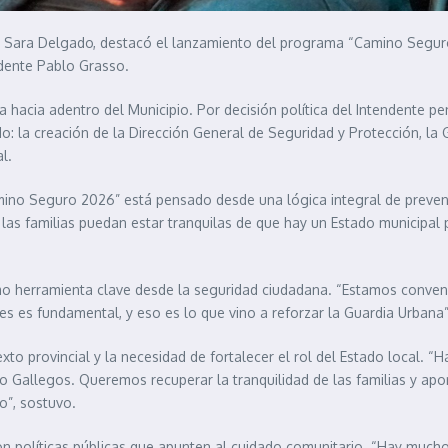
os, Sara Delgado, destacó el lanzamiento del programa “Camino Seg
ndente Pablo Grasso.
acia adentro del Municipio. Por decisión política del Intendente p
 la creación de la Dirección General de Seguridad y Protección, la Gu
l.
amino Seguro 2026” está pensado desde una lógica integral de preve
 las familias puedan estar tranquilas de que hay un Estado municipal
 herramienta clave desde la seguridad ciudadana. “Estamos convenci
res es fundamental, y eso es lo que vino a reforzar la Guardia Urbana”
xto provincial y la necesidad de fortalecer el rol del Estado local. 
 Gallegos. Queremos recuperar la tranquilidad de las familias y apor
o”, sostuvo.
 políticas públicas que apunten al cuidado comunitario. “Hay muchos f