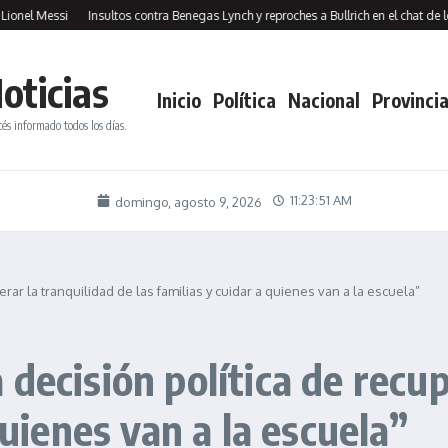
Messi
Insultos contra Benegas Lynch y reproches a Bullrich en el chat de los aliad
oticias
Inicio
Política
Nacional
Provincia
tés informado todos los días.
11:23:52 AM
domingo, agosto 9, 2026
rar la tranquilidad de las familias y cuidar a quienes van a la escuela”
decisión política de recup
quienes van a la escuela”