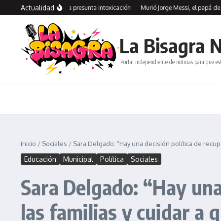
Saltar al contenido
Actualidad
ia: investigan una presunta intoxicación
Murió Jorge Messi, el papá de Lionel 
La Bisagra N
Portal independiente de noticias para que es
Inicio
/
Sociales
/
Sara Delgado: “Hay una decisión política de recupe
Educación
Municipal
Política
Sociales
Sara Delgado: “Hay una 
las familias y cuidar a 