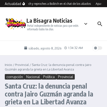
Saltar al contenido
Actualidad
s contra Benegas Lynch y reproches a Bullrich en el chat de los aliados
Aparicio 
La Bisagra Noticias
Portal independiente de noticias para que estés
informado todos los días.
1:34:32 AM
sábado, agosto 8, 2026
Inicio
/
Provincial
/
Santa Cruz: la denuncia penal contra Jairo
Guzmán agranda la grieta en La Libertad Avanza
corrupción
Nacional
Política
Provincial
Santa Cruz: la denuncia penal
contra Jairo Guzmán agranda la
grieta en La Libertad Avanza