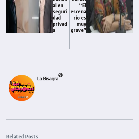
al en
“El
seguri
escena
dad
rio es
privad
muy
a
grave”
La Bisagra
Related Posts