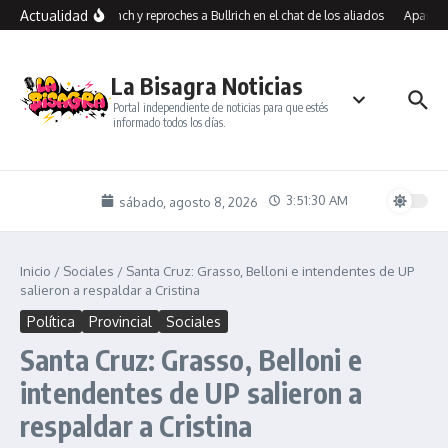
Saltar al contenido
Actualidad
os contra Benegas Lynch y reproches a Bullrich en el chat de los aliados
Aparicio
La Bisagra Noticias
Portal independiente de noticias para que estés
informado todos los días.
3:51:30 AM
sábado, agosto 8, 2026
Inicio
/
Sociales
/
Santa Cruz: Grasso, Belloni e intendentes de UP
salieron a respaldar a Cristina
Política
Provincial
Sociales
Santa Cruz: Grasso, Belloni e
intendentes de UP salieron a
respaldar a Cristina