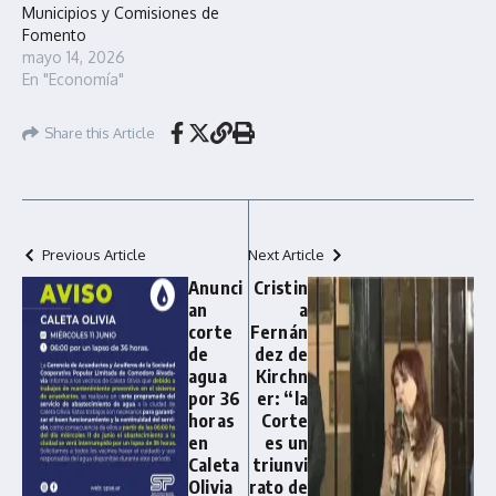
Municipios y Comisiones de
Fomento
mayo 14, 2026
En "Economía"
Share this Article
Previous Article
Next Article
Anunci
Cristin
an
a
corte
Fernán
de
dez de
agua
Kirchn
por 36
er: “la
horas
Corte
en
es un
Caleta
triunvi
Olivia
rato de