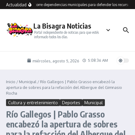
Saltar al contenido
Actualidad
Grasso recorre dependencias municipales para defender los recursos de
La Bisagra Noticias
Portal independiente de noticias para que estés
informado todos los días.
5:08:37 AM
miércoles, agosto 5, 2026
Inicio
/
Municipal
/
Río Gallegos | Pablo Grasso encabezó la
apertura de sobres para la refacción del Albergue del Gimnasio
Rocha
Cultura y entretenimiento
Deportes
Municipal
Río Gallegos | Pablo Grasso
encabezó la apertura de sobres
para la refacción del Albergue del