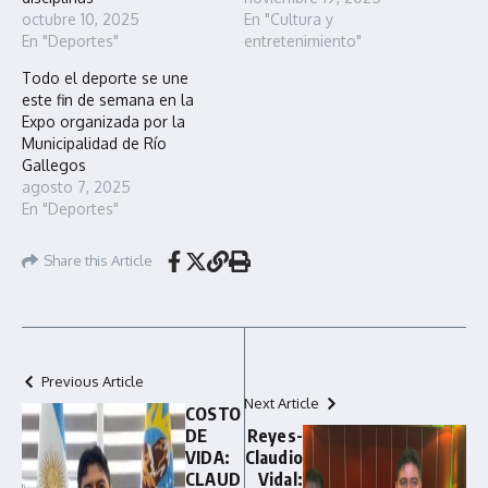
octubre 10, 2025
En "Cultura y
En "Deportes"
entretenimiento"
Todo el deporte se une
este fin de semana en la
Expo organizada por la
Municipalidad de Río
Gallegos
agosto 7, 2025
En "Deportes"
Share this Article
Previous Article
Next Article
COSTO
DE
Reyes-
VIDA:
Claudio
CLAUD
Vidal: