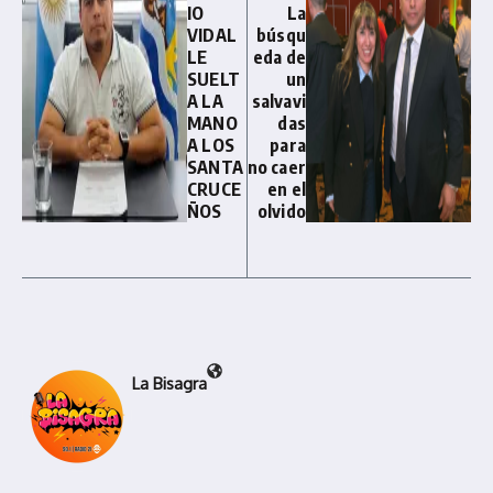
IO
La
VIDAL
búsqu
LE
eda de
SUELT
un
A LA
salvavi
MANO
das
A LOS
para
SANTA
no caer
CRUCE
en el
ÑOS
olvido
La Bisagra