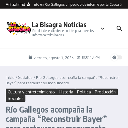
Saltar al contenido
Actualidad
Aparicio presentó en Río Gallegos un pedido de informe por la Cuota Socia
La Bisagra Noticias
Portal independiente de noticias para que estés
informado todos los días.
10:01:11 PM
viernes, agosto 7, 2026
Inicio
/
Sociales
/
Río Gallegos acompaña la campaña “Reconstruir
Bayer” para restaurar su monumento
Cultura y entretenimiento
Historia
Política
Producción
Sociales
Río Gallegos acompaña la
campaña “Reconstruir Bayer”