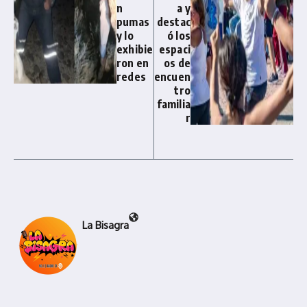
n
a y
pumas
destac
y lo
ó los
exhibie
espaci
ron en
os de
redes
encuen
tro
familia
r
La Bisagra