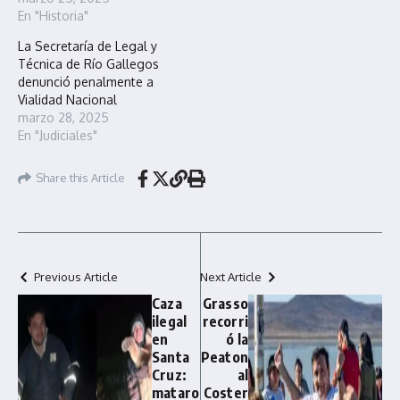
En "Historia"
La Secretaría de Legal y
Técnica de Río Gallegos
denunció penalmente a
Vialidad Nacional
marzo 28, 2025
En "Judiciales"
Share this Article
Previous Article
Next Article
Caza
Grasso
ilegal
recorri
en
ó la
Santa
Peaton
Cruz:
al
mataro
Coster