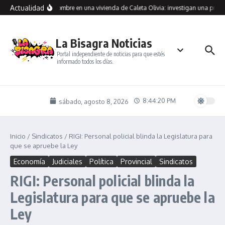
Saltar al contenido
Actualidad
traron muerto a un hombre en una vivienda de Caleta Olivia: investigan una presun
La Bisagra Noticias
Portal independiente de noticias para que estés
informado todos los días.
8:44:20 PM
sábado, agosto 8, 2026
Inicio
/
Sindicatos
/
RIGI: Personal policial blinda la Legislatura para
que se apruebe la Ley
Economía
Judiciales
Política
Provincial
Sindicatos
RIGI: Personal policial blinda la
Legislatura para que se apruebe la
Ley