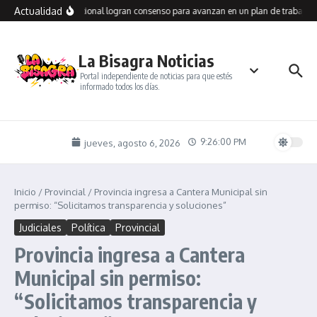
Saltar al contenido
Actualidad
llegos y Vialidad Nacional logran consenso para avanzan en un plan de trabajo c
La Bisagra Noticias
Portal independiente de noticias para que estés
informado todos los días.
9:26:00 PM
jueves, agosto 6, 2026
Inicio
/
Provincial
/
Provincia ingresa a Cantera Municipal sin
permiso: “Solicitamos transparencia y soluciones”
Judiciales
Política
Provincial
Provincia ingresa a Cantera
Municipal sin permiso:
“Solicitamos transparencia y