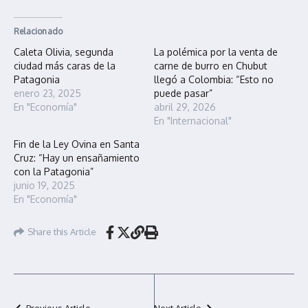
Relacionado
Caleta Olivia, segunda
La polémica por la venta de
ciudad más caras de la
carne de burro en Chubut
Patagonia
llegó a Colombia: “Esto no
enero 23, 2025
puede pasar”
En "Economía"
abril 29, 2026
En "Internacional"
Fin de la Ley Ovina en Santa
Cruz: “Hay un ensañamiento
con la Patagonia”
junio 19, 2025
En "Economía"
Share this Article
Previous Article
Next Article