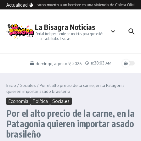
Saltar al contenido
Actualidad
Encontraron muerto a un hombre en una vivienda de Caleta Olivia: i
La Bisagra Noticias
Portal independiente de noticias para que estés
informado todos los días.
11:38:04 AM
domingo, agosto 9, 2026
Inicio
/
Sociales
/
Por el alto precio de la carne, en la Patagonia
quieren importar asado brasileño
Economía
Política
Sociales
Por el alto precio de la carne, en la
Patagonia quieren importar asado
brasileño