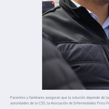
Pacientes y familiares aseguran que la solución depende de la 
autoridades de la CSS, la Asociación de Enfermedades Poco Fr