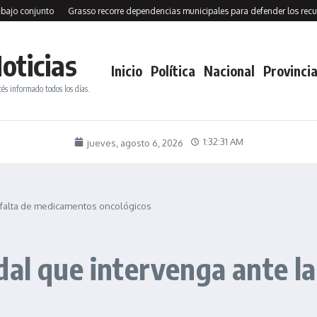
njunto
Grasso recorre dependencias municipales para defender los recursos de 
oticias
Inicio
Política
Nacional
Provincia
tés informado todos los días.
1:32:33 AM
jueves, agosto 6, 2026
a falta de medicamentos oncológicos
dal que intervenga ante l