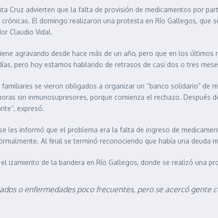
 Cruz advierten que la falta de provisión de medicamentos por parte
rónicas. El domingo realizaron una protesta en Río Gallegos, que se 
or Claudio Vidal.
 se viene agravando desde hace más de un año, pero que en los últimos 
15 días, pero hoy estamos hablando de retrasos de casi dos o tres me
 y familiares se vieron obligados a organizar un “banco solidario” de
 horas sin inmunosupresores, porque comienza el rechazo. Después d
nte”, expresó.
e se les informó que el problema era la falta de ingreso de medicam
ormalmente. Al final se terminó reconociendo que había una deuda mu
el izamiento de la bandera en Río Gallegos, donde se realizó una prot
ados o enfermedades poco frecuentes, pero se acercó gente co