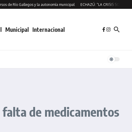
Río Gallegos y la autonomía municipal
ECHAZÚ: “LA CRISIS SOCIAL NO ES C
l
Municipal
Internacional
a falta de medicamentos