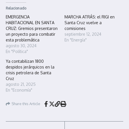
Relacionado
EMERGENCIA
MARCHA ATRÁS: el RIGI en
HABITACIONAL EN SANTA
Santa Cruz vuelve a
CRUZ: Gremios presentaron
comisiones
un proyecto para combatir
septiembre 12, 2024
esta problemática
En "Energía"
agosto 30, 2024
En "Política"
Ya contabilizan 1800
despidos jerárquicos en la
crisis petrolera de Santa
Cruz
agosto 21, 2025
En "Economía"
Share this Article