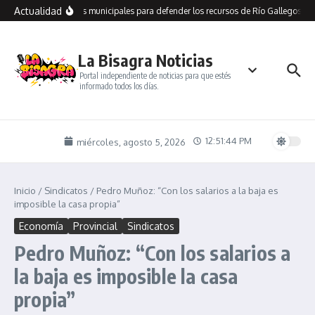
Saltar al contenido
Actualidad
recorre dependencias municipales para defender los recursos de Río Gallegos y l
La Bisagra Noticias
Portal independiente de noticias para que estés
informado todos los días.
12:51:45 PM
miércoles, agosto 5, 2026
Inicio
/
Sindicatos
/
Pedro Muñoz: “Con los salarios a la baja es
imposible la casa propia”
Economía
Provincial
Sindicatos
Pedro Muñoz: “Con los salarios a
la baja es imposible la casa
propia”