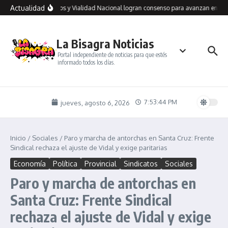
Saltar al contenido
Actualidad
Río Gallegos y Vialidad Nacional logran consenso para avanzan en un p
La Bisagra Noticias
Portal independiente de noticias para que estés
informado todos los días.
7:53:44 PM
jueves, agosto 6, 2026
Inicio
/
Sociales
/
Paro y marcha de antorchas en Santa Cruz: Frente
Sindical rechaza el ajuste de Vidal y exige paritarias
Economía
Política
Provincial
Sindicatos
Sociales
Paro y marcha de antorchas en
Santa Cruz: Frente Sindical
rechaza el ajuste de Vidal y exige