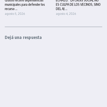
Grasso recorre dependencias
ECHAZÚ: “LA CRISIS SOCIAL NO
municipales para defender los
ES CULPA DE LOS VECINOS, SINO
recurso ...
DEL AJ ...
agosto 5, 2026
agosto 4, 2026
Dejá una respuesta