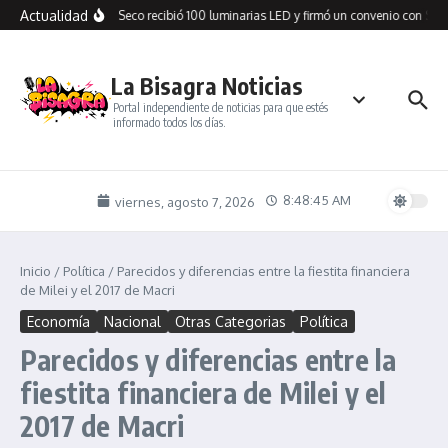
Saltar al contenido
Actualidad
Cañadón Seco recibió 100 luminarias LED y firmó un convenio con SPS
La Bisagra Noticias
Portal independiente de noticias para que estés
informado todos los días.
8:48:46 AM
viernes, agosto 7, 2026
Inicio
/
Política
/
Parecidos y diferencias entre la fiestita financiera
de Milei y el 2017 de Macri
Economía
Nacional
Otras Categorias
Política
Parecidos y diferencias entre la
fiestita financiera de Milei y el
2017 de Macri