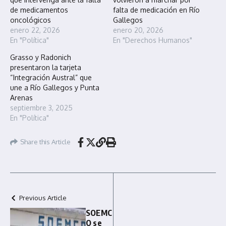
de medicamentos
falta de medicación en Río
oncológicos
Gallegos
enero 22, 2026
enero 20, 2026
En "Política"
En "Derechos Humanos"
Grasso y Radonich
presentaron la tarjeta
“Integración Austral” que
une a Río Gallegos y Punta
Arenas
septiembre 3, 2025
En "Política"
Share this Article
Previous Article
SOEMC
O se