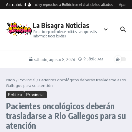
Saltar al contenido
Actualidad
os contra Benegas Lynch y reproches a Bullrich en el chat de los aliados
Aparicio
La Bisagra Noticias
Portal independiente de noticias para que estés
informado todos los días.
9:58:06 AM
sábado, agosto 8, 2026
Inicio
/
Provincial
/
Pacientes oncológicos deberán trasladarse a Rio
Gallegos para su atención
Política
Provincial
Pacientes oncológicos deberán
trasladarse a Rio Gallegos para su
atención