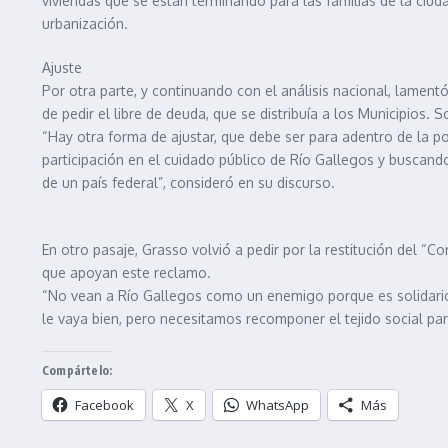
viviendas que se están terminando para las familias de la ciuda
urbanización.
Ajuste
Por otra parte, y continuando con el análisis nacional, lament
de pedir el libre de deuda, que se distribuía a los Municipios
“Hay otra forma de ajustar, que debe ser para adentro de la p
participación en el cuidado público de Río Gallegos y buscan
de un país federal”, consideró en su discurso.
En otro pasaje, Grasso volvió a pedir por la restitución del “
que apoyan este reclamo.
“No vean a Río Gallegos como un enemigo porque es solidario,
le vaya bien, pero necesitamos recomponer el tejido social pa
Compártelo:
Facebook
X
WhatsApp
Más