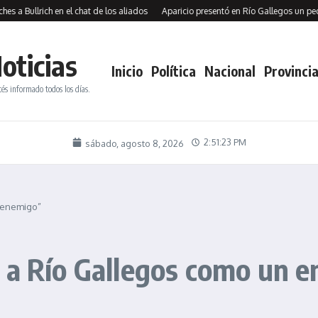
ullrich en el chat de los aliados
Aparicio presentó en Río Gallegos un pedido de
oticias
Inicio
Política
Nacional
Provincia
tés informado todos los días.
2:51:24 PM
sábado, agosto 8, 2026
 enemigo”
 a Río Gallegos como un 