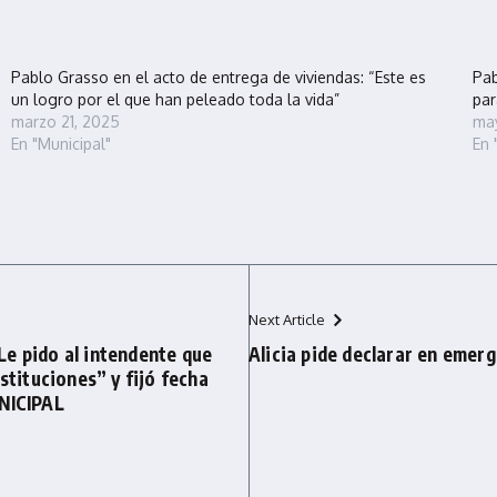
Pablo Grasso en el acto de entrega de viviendas: “Este es
Pab
un logro por el que han peleado toda la vida”
par
marzo 21, 2025
may
En "Municipal"
En 
Next Article
e pido al intendente que
Alicia pide declarar en emer
stituciones” y fijó fecha
NICIPAL