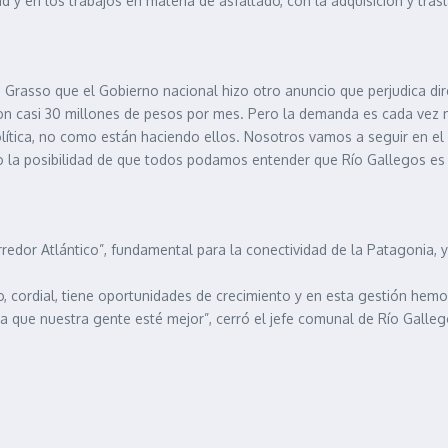
d y en los trabajos en materia de asfaltado, con la adquisición y tras
ó Grasso que el Gobierno nacional hizo otro anuncio que perjudica di
. Son casi 30 millones de pesos por mes. Pero la demanda es cada vez 
olítica, no como están haciendo ellos. Nosotros vamos a seguir en el
do la posibilidad de que todos podamos entender que Río Gallegos es
Corredor Atlántico”, fundamental para la conectividad de la Patagonia,
 cordial, tiene oportunidades de crecimiento y en esta gestión hemo
ra que nuestra gente esté mejor”, cerró el jefe comunal de Río Galleg