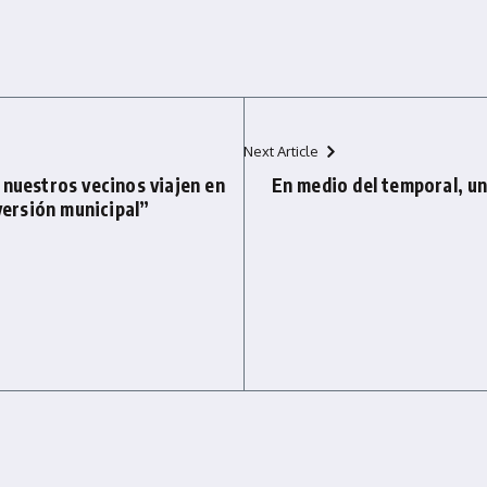
Next Article
 nuestros vecinos viajen en
En medio del temporal, u
nversión municipal”