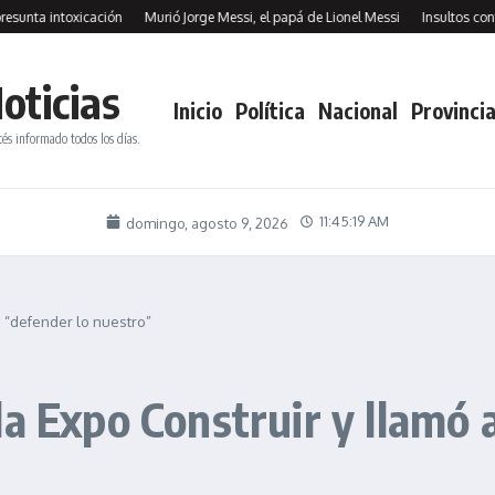
 intoxicación
Murió Jorge Messi, el papá de Lionel Messi
Insultos contra Bene
oticias
Inicio
Política
Nacional
Provincia
tés informado todos los días.
11:45:20 AM
domingo, agosto 9, 2026
a “defender lo nuestro”
a Expo Construir y llamó 