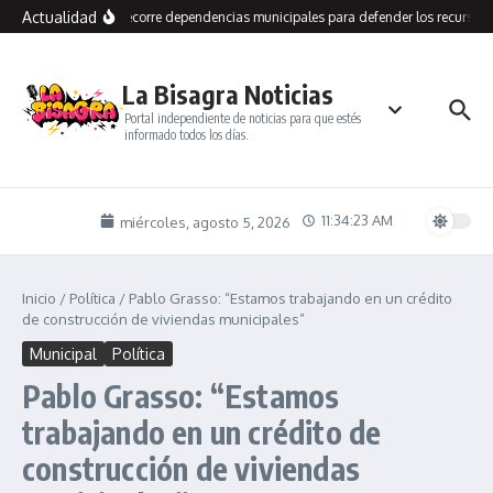
Saltar al contenido
Actualidad
Grasso recorre dependencias municipales para defender los recursos 
La Bisagra Noticias
Portal independiente de noticias para que estés
informado todos los días.
11:34:23 AM
miércoles, agosto 5, 2026
Inicio
/
Política
/
Pablo Grasso: “Estamos trabajando en un crédito
de construcción de viviendas municipales”
Municipal
Política
Pablo Grasso: “Estamos
trabajando en un crédito de
construcción de viviendas