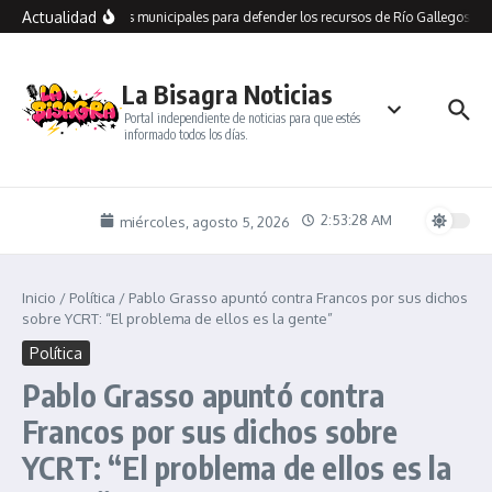
Saltar al contenido
Actualidad
recorre dependencias municipales para defender los recursos de Río Gallegos y l
La Bisagra Noticias
Portal independiente de noticias para que estés
informado todos los días.
2:53:28 AM
miércoles, agosto 5, 2026
Inicio
/
Política
/
Pablo Grasso apuntó contra Francos por sus dichos
sobre YCRT: “El problema de ellos es la gente”
Política
Pablo Grasso apuntó contra
Francos por sus dichos sobre
YCRT: “El problema de ellos es la