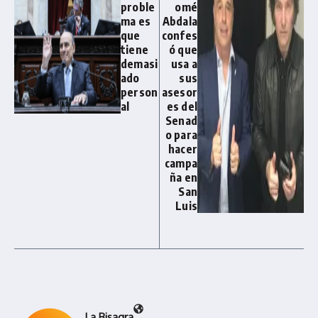
proble
omé
ma es
Abdala
que
confes
tiene
ó que
demasi
usa a
ado
sus
person
asesor
al
es del
Senad
o para
hacer
campa
ña en
San
Luis
La Bisagra