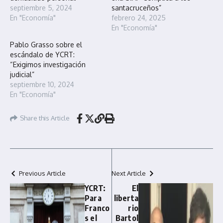
septiembre 5, 2024
santacruceños”
En "Economía"
febrero 24, 2025
En "Economía"
Pablo Grasso sobre el
escándalo de YCRT:
“Exigimos investigación
judicial”
septiembre 10, 2024
En "Economía"
Share this Article
Previous Article
Next Article
YCRT:
El
Para
liberta
Franco
rio
s el
Bartol