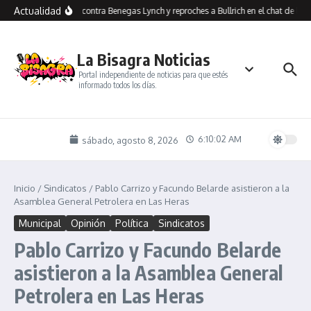
Saltar al contenido
Actualidad
Insultos contra Benegas Lynch y reproches a Bullrich en el chat de los 
La Bisagra Noticias
Portal independiente de noticias para que estés
informado todos los días.
6:10:02 AM
sábado, agosto 8, 2026
Inicio
/
Sindicatos
/
Pablo Carrizo y Facundo Belarde asistieron a la
Asamblea General Petrolera en Las Heras
Municipal
Opinión
Política
Sindicatos
Pablo Carrizo y Facundo Belarde
asistieron a la Asamblea General
Petrolera en Las Heras