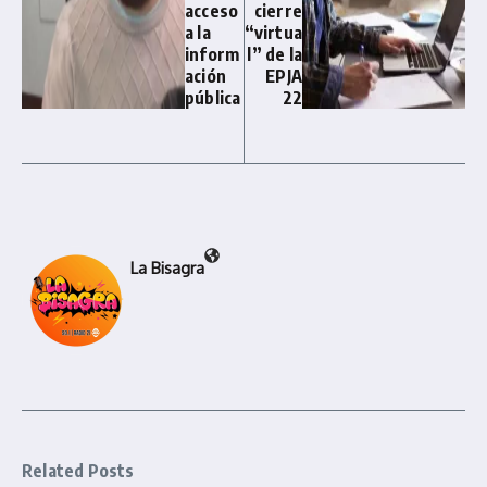
acceso
cierre
a la
“virtua
inform
l” de la
ación
EPJA
pública
22
La Bisagra
Related Posts