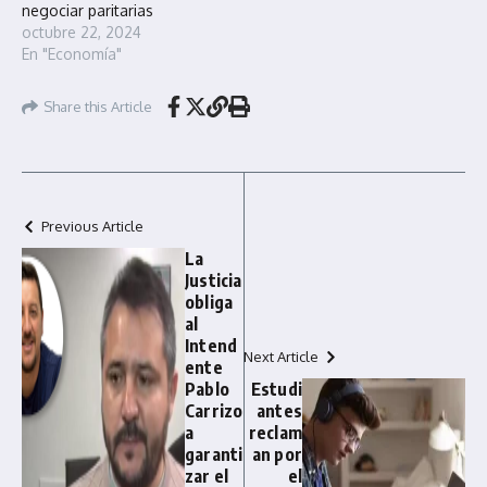
negociar paritarias
octubre 22, 2024
En "Economía"
Share this Article
Previous Article
La
Justicia
obliga
al
Intend
Next Article
ente
Pablo
Estudi
Carrizo
antes
a
reclam
garanti
an por
zar el
el