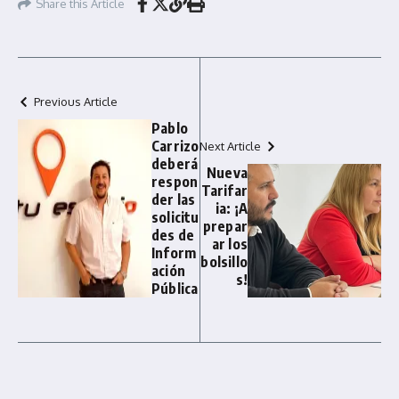
Share this Article
Previous Article
Pablo
Carrizo
Next Article
deberá
Nueva
respon
Tarifar
der las
ia: ¡A
solicitu
prepar
des de
ar los
Inform
bolsillo
ación
s!
Pública