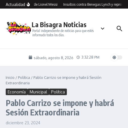
Saltar al contenido
Actualidad
Jorge Messi, el papá de Lionel Messi
Insultos contra Benegas Lynch y reproches a
La Bisagra Noticias
Portal independiente de noticias para que estés
informado todos los días.
3:32:28 PM
sábado, agosto 8, 2026
Inicio
/
Política
/
Pablo Carrizo se impone y habrá Sesión
Extraordinaria
Economía
Municipal
Política
Pablo Carrizo se impone y habrá
Sesión Extraordinaria
diciembre 23, 2024