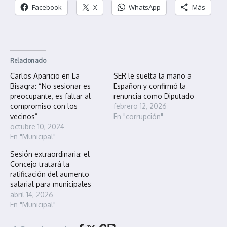
Facebook
X
WhatsApp
Más
Relacionado
Carlos Aparicio en La
SER le suelta la mano a
Bisagra: “No sesionar es
Españon y confirmó la
preocupante, es faltar al
renuncia como Diputado
compromiso con los
febrero 12, 2026
vecinos”
En "corrupción"
octubre 10, 2024
En "Municipal"
Sesión extraordinaria: el
Concejo tratará la
ratificación del aumento
salarial para municipales
abril 14, 2026
En "Municipal"