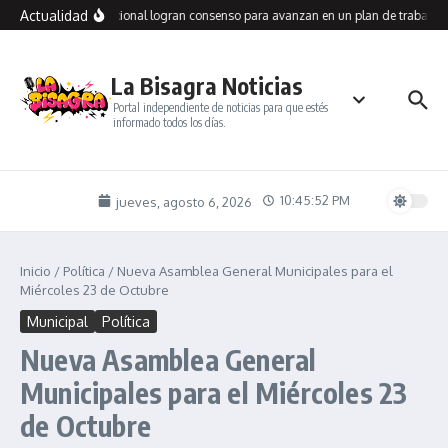
Saltar al contenido
Actualidad
llegos y Vialidad Nacional logran consenso para avanzan en un plan de trabajo c
La Bisagra Noticias
Portal independiente de noticias para que estés
informado todos los días.
10:45:52 PM
jueves, agosto 6, 2026
Inicio
/
Política
/
Nueva Asamblea General Municipales para el
Miércoles 23 de Octubre
Municipal
Política
Nueva Asamblea General
Municipales para el Miércoles 23
de Octubre