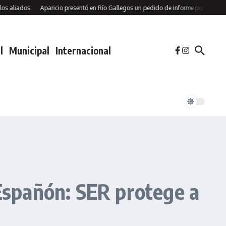
iados
Aparicio presentó en Río Gallegos un pedido de informe por la Cuota Soci
l
Municipal
Internacional
 Españón: SER protege a