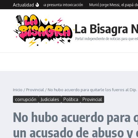
Saltar al contenido
Actualidad
ivia: investigan una presunta intoxicación
Murió Jorge Messi, el papá de Lione
La Bisagra N
Portal independiente de noticias para que es
Inicio
/
Provincial
/
No hubo acuerdo para quitarle los fueros al Dip
corrupción
Judiciales
Política
Provincial
No hubo acuerdo para qu
un acusado de abuso y 