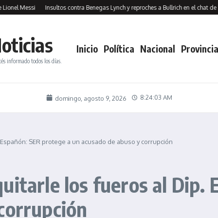
l Messi
Insultos contra Benegas Lynch y reproches a Bullrich en el chat de los al
oticias
Inicio
Política
Nacional
Provincia
tés informado todos los días.
8:24:04 AM
domingo, agosto 9, 2026
. Españón: SER protege a un acusado de abuso y corrupción
itarle los fueros al Dip.
corrupción