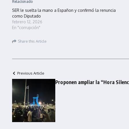
Relacionado
SER le suelta la mano a Españon y confirmó la renuncia
como Diputado
febrero 12, 2026
En "corrupción"
Share this Article
Previous Article
Proponen ampliar la “Hora Silen