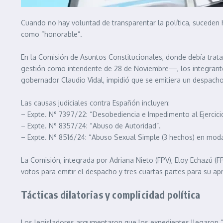
Cuando no hay voluntad de transparentar la política, suceden
como “honorable”.
En la Comisión de Asuntos Constitucionales, donde debía trat
gestión como intendente de 28 de Noviembre—, los integrantes n
gobernador Claudio Vidal, impidió que se emitiera un despach
Las causas judiciales contra Españón incluyen:
– Expte. N° 7397/22: “Desobediencia e Impedimento al Ejercici
– Expte. N° 8357/24: “Abuso de Autoridad”.
– Expte. N° 8516/24: “Abuso Sexual Simple (3 hechos) en modal
La Comisión, integrada por Adriana Nieto (FPV), Eloy Echazú (FP
votos para emitir el despacho y tres cuartas partes para su ap
Tácticas dilatorias y complicidad política
Los legisladores argumentaron que los expedientes llegaron “e