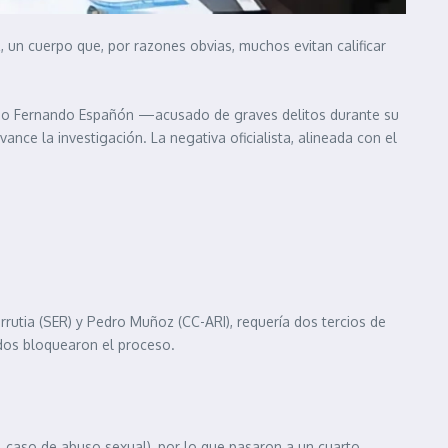
un cuerpo que, por razones obvias, muchos evitan calificar
utado Fernando Españón —acusado de graves delitos durante su
nce la investigación. La negativa oficialista, alineada con el
Urrutia (SER) y Pedro Muñoz (CC-ARI), requería dos tercios de
iados bloquearon el proceso.
l caso de abuso sexual), por lo que pasaron a un cuarto