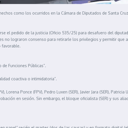
 hechos como los ocurridos en la Cámara de Diputados de Santa Cruz, 
arse el pedido de la justicia (Oficio 535/25) para desafuero del dip
o lograron consenso para retirarle los privilegios y permitir que ava
o favorable.
o de Funciones Públicas”.
idad coactiva o intimidatoria”.
V), Lorena Ponce (FPV), Pedro Luxen (SER), Javier Jara (SER), Patricia 
robación en sesión. Sin embargo, el bloque oficialista (SER) y sus al
n papel” recién el martes (dos de las causas) y en formato digital (e