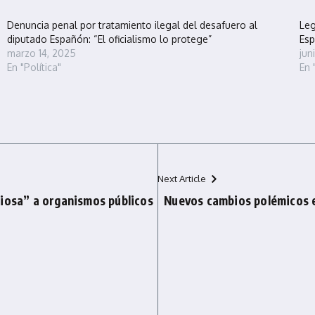
Denuncia penal por tratamiento ilegal del desafuero al
Leg
diputado Españón: “El oficialismo lo protege”
Esp
marzo 14, 2025
jun
En "Política"
En 
Next Article
ciosa” a organismos públicos
Nuevos cambios polémicos e