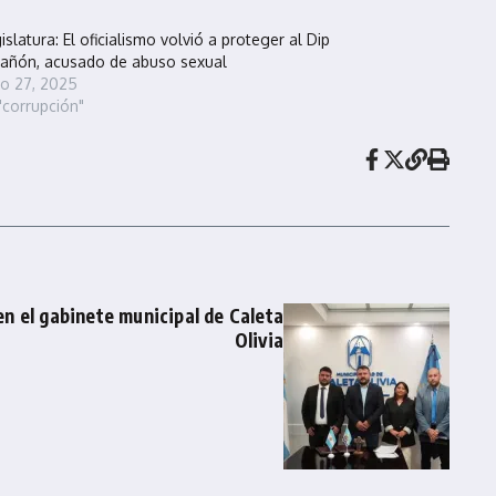
islatura: El oficialismo volvió a proteger al Dip
añón, acusado de abuso sexual
io 27, 2025
"corrupción"
n el gabinete municipal de Caleta
Olivia