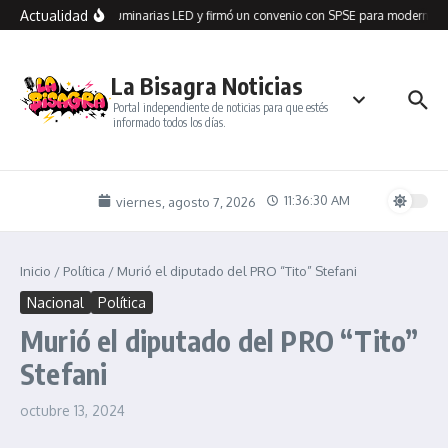
Saltar al contenido
Actualidad
n Seco recibió 100 luminarias LED y firmó un convenio con SPSE para modernizar
La Bisagra Noticias
Portal independiente de noticias para que estés
informado todos los días.
11:36:30 AM
viernes, agosto 7, 2026
Inicio
/
Política
/
Murió el diputado del PRO “Tito” Stefani
Nacional
Política
Murió el diputado del PRO “Tito”
Stefani
octubre 13, 2024