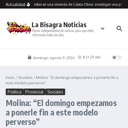
Saltar al contenido
Actualidad
raron muerto a un hombre en una vivienda de Caleta Olivia: investigan una presun
La Bisagra Noticias
Portal independiente de noticias para que estés
informado todos los días.
8:17:29 AM
domingo, agosto 9, 2026
Inicio
/
Sociales
/
Molina: “El domingo empezamos a ponerle fin a
este modelo perverso”
Política
Provincial
Sociales
Molina: “El domingo empezamos
a ponerle fin a este modelo
perverso”