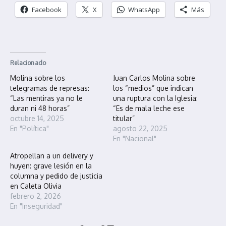
Facebook
X
WhatsApp
Más
Relacionado
Molina sobre los
Juan Carlos Molina sobre
telegramas de represas:
los “medios” que indican
“Las mentiras ya no le
una ruptura con la Iglesia:
duran ni 48 horas”
“Es de mala leche ese
octubre 14, 2025
titular”
En "Política"
agosto 22, 2025
En "Nacional"
Atropellan a un delivery y
huyen: grave lesión en la
columna y pedido de justicia
en Caleta Olivia
febrero 2, 2026
En "Inseguridad"