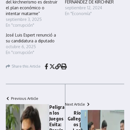
del kirchnerismo es destruir
FERNÁNDEZ DE KIRCHNER
el plan económico o
septiembre 12, 2024
intentar matarme”
En "Economía"
septiembre 3, 2025
En "corrupción"
José Luis Espert renunció a
su candidatura a diputado
octubre 6, 2025
En "corrupción"
Share this Article
Previous Article
Next Article
Peligra
n los
Río
Juegos
Galleg
Evita:
os |