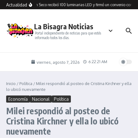
Saltar al contenido
Actualidad
Cañadón Seco recibió 100 luminarias LED y firmó un convenio con SP
La Bisagra Noticias
Portal independiente de noticias para que estés
informado todos los días.
6:22:21 AM
viernes, agosto 7, 2026
Inicio
/
Política
/
Milei respondió al posteo de Cristina Kirchner y ella
lo ubicó nuevamente
Economía
Nacional
Política
Milei respondió al posteo de
Cristina Kirchner y ella lo ubicó
nuevamente