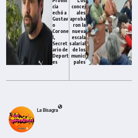
Provin
Los
cia
concej
echó a
ales
Gustav
aproba
o
ron la
Corone
nueva
l,
escala
Secret
salarial
ario de
de los
Deport
munici
es
pales
La Bisagra