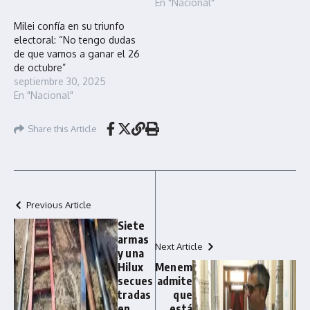
En "Nacional"
Milei confía en su triunfo
electoral: “No tengo dudas
de que vamos a ganar el 26
de octubre”
septiembre 30, 2025
En "Nacional"
Share this Article
Previous Article
Siete
armas
Next Article
y una
Hilux
Menem
secues
admite
tradas
que
en
está