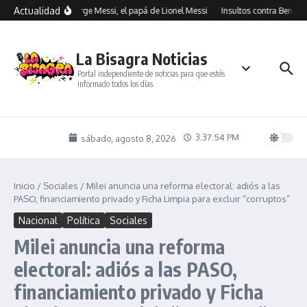
Saltar al contenido
Actualidad
Murió Jorge Messi, el papá de Lionel Messi
Insultos contra Benegas 
La Bisagra Noticias
Portal independiente de noticias para que estés
informado todos los días.
3:37:54 PM
sábado, agosto 8, 2026
Inicio
/
Sociales
/
Milei anuncia una reforma electoral: adiós a las
PASO, financiamiento privado y Ficha Limpia para excluir “corruptos”
Nacional
Política
Sociales
Milei anuncia una reforma
electoral: adiós a las PASO,
financiamiento privado y Ficha