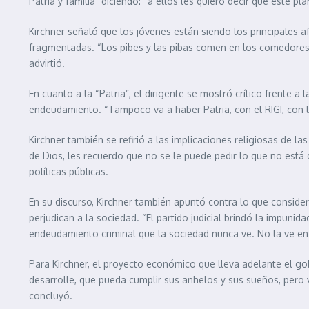
Patria y familia” diciendo: “a ellos les quiero decir que este p
Kirchner señaló que los jóvenes están siendo los principales
fragmentadas. “Los pibes y las pibas comen en los comedores, 
advirtió.
En cuanto a la “Patria”, el dirigente se mostró crítico frente
endeudamiento. “Tampoco va a haber Patria, con el RIGI, con l
Kirchner también se refirió a las implicaciones religiosas de l
de Dios, les recuerdo que no se le puede pedir lo que no está 
políticas públicas.
En su discurso, Kirchner también apuntó contra lo que consider
perjudican a la sociedad. “El partido judicial brindó la impuni
endeudamiento criminal que la sociedad nunca ve. No la ve en s
Para Kirchner, el proyecto económico que lleva adelante el go
desarrolle, que pueda cumplir sus anhelos y sus sueños, per
concluyó.