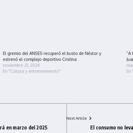
El gremio del ANSES recuperó el busto de Néstor y
“A 
estrenó el complejo deportivo Cristina
Jua
noviembre 21, 2024
mar
En "Cultura y entretenimiento"
En
Next Article
rá en marzo del 2025
El consumo no leva