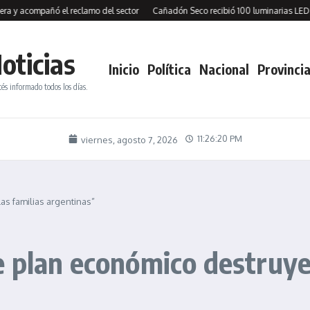
compañó el reclamo del sector
Cañadón Seco recibió 100 luminarias LED y firm
oticias
Inicio
Política
Nacional
Provincia
tés informado todos los días.
11:26:21 PM
viernes, agosto 7, 2026
as familias argentinas”
 plan económico destruye 