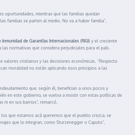
es oportunidades, mientras que las familias quedan
s familias se parten al medio. No va a haber familia”,
 Inmunidad de Garantías Internacionales
(
RIGI
) y el creciente
las normativas que considera perjudiciales para el país.
a de valores cristianos y las decisiones económicas. “Respecto
dican moralidad no están aplicando esos principios a las
e endeudamiento que, según él, benefician a unos pocos y
én en este gobierno, se vuelva a insistir con estas políticas de
s ni en sus barrios”, remarcó.
os los que estamos acá queremos que el pueblo crezca, se
onajes que lo integran, como Sturzenegger o Caputo”,