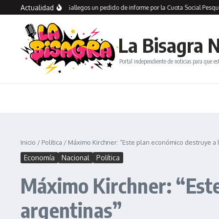
Saltar al contenido
Actualidad
io presentó en Río Gallegos un pedido de informe por la Cuota Social Pesquera y a
La Bisagra N
Portal independiente de noticias para que es
Inicio
/
Política
/
Máximo Kirchner: “Este plan económico destruye a l
Economía
Nacional
Política
Máximo Kirchner: “Este
argentinas”