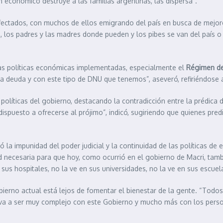
lan económico destruye a las familias argentinas, las dispersa”.
 afectados, con muchos de ellos emigrando del país en busca de mejor
los padres y las madres donde pueden y los pibes se van del país o la
 a las políticas económicas implementadas, especialmente el
Régimen de
a deuda y con este tipo de DNU que tenemos”, aseveró, refiriéndose a 
as políticas del gobierno, destacando la contradicción entre la prédic
dispuesto a ofrecerse al prójimo”, indicó, sugiriendo que quienes pre
ó la impunidad del poder judicial y la continuidad de las políticas d
dad necesaria para que hoy, como ocurrió en el gobierno de Macri, tambi
us hospitales, no la ve en sus universidades, no la ve en sus escuela
bierno actual está lejos de fomentar el bienestar de la gente. “Tod
o va a ser muy complejo con este Gobierno y mucho más con los pers