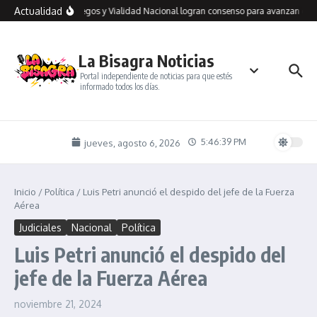
Saltar al contenido
Actualidad
Río Gallegos y Vialidad Nacional logran consenso para avanzan en un
La Bisagra Noticias
Portal independiente de noticias para que estés
informado todos los días.
5:46:39 PM
jueves, agosto 6, 2026
Inicio
/
Política
/
Luis Petri anunció el despido del jefe de la Fuerza
Aérea
Judiciales
Nacional
Política
Luis Petri anunció el despido del
jefe de la Fuerza Aérea
noviembre 21, 2024