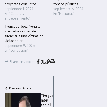
proyectos conjuntos
fondos públicos
septiembre 1, 2024
septiembre 6, 2024
En "Cultura y
En "Nacional"
entretenimiento"
Truncado: Juez frena la
aterradora orden de
silenciar a una víctima de
violación en
septiembre 9, 2025
En "corrupción"
Share this Article
Previous Article
“Segui
mos
con el