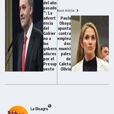
del año
pasado
Next Article
”: La
advert
Paula
encia
Obaya
del
apunta
Gobier
contra
no a
emplea
los
dos
gobern
munici
adores
pales
por el
de
Presup
Caleta
uesto
Olivia
La Bisagra