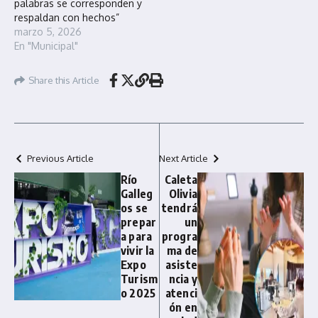
palabras se corresponden y
respaldan con hechos”
marzo 5, 2026
En "Municipal"
Share this Article
Previous Article
Next Article
Río
Caleta
Galleg
Olivia
os se
tendrá
prepar
un
a para
progra
vivir la
ma de
Expo
asiste
Turism
ncia y
o 2025
atenci
ón en