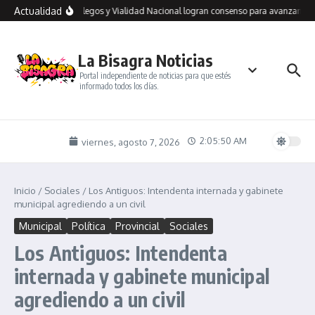
Saltar al contenido
Actualidad
Río Gallegos y Vialidad Nacional logran consenso para avanzan en u
La Bisagra Noticias
Portal independiente de noticias para que estés
informado todos los días.
2:05:51 AM
viernes, agosto 7, 2026
Inicio
/
Sociales
/
Los Antiguos: Intendenta internada y gabinete
municipal agrediendo a un civil
Municipal
Política
Provincial
Sociales
Los Antiguos: Intendenta
internada y gabinete municipal
agrediendo a un civil