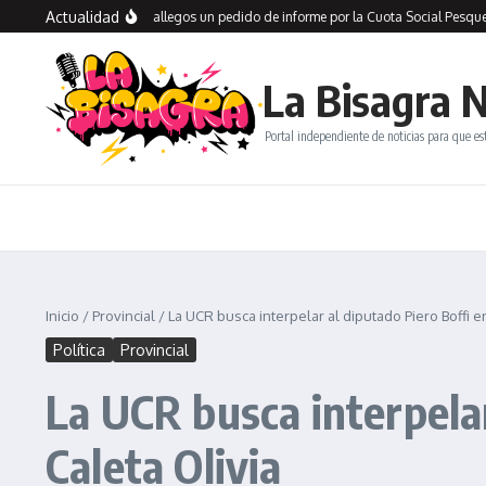
Saltar al contenido
Actualidad
io presentó en Río Gallegos un pedido de informe por la Cuota Social Pesquera y 
La Bisagra N
Portal independiente de noticias para que es
Inicio
/
Provincial
/
La UCR busca interpelar al diputado Piero Boffi e
Política
Provincial
La UCR busca interpelar
Caleta Olivia