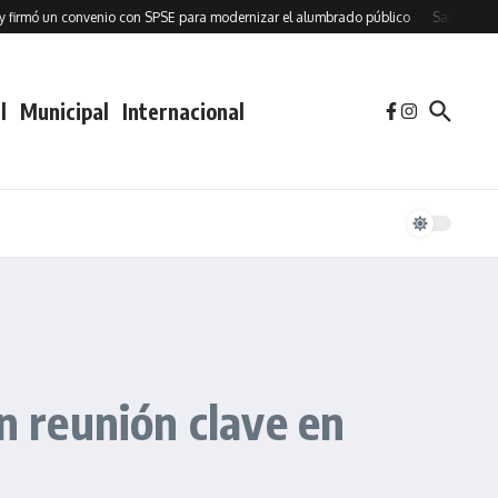
ó un convenio con SPSE para modernizar el alumbrado público
Sara Delgado: “
l
Municipal
Internacional
n reunión clave en