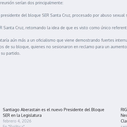
eunión serían dos principalmente:
x presidente del bloque SER Santa Cruz, procesado por abuso sexual
R Santa Cruz, retomando la idea de que es visto como único referent
aría aún más a un oficialismo que viene demostrando fuertes internas
s de su bloque, quienes no sesionaron en reclamo para un aumento sa
s su partido.
Santiago Aberastain es el nuevo Presidente del Bloque
RIG
SER en la Legislatura
Neo
febrero 4, 2026
Cla
En "Política"
sep