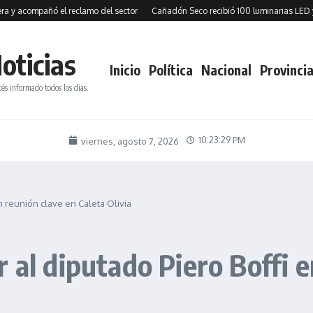
acompañó el reclamo del sector
Cañadón Seco recibió 100 luminarias LED y firm
oticias
Inicio
Política
Nacional
Provincia
tés informado todos los días.
10:23:29 PM
viernes, agosto 7, 2026
n reunión clave en Caleta Olivia
 al diputado Piero Boffi e