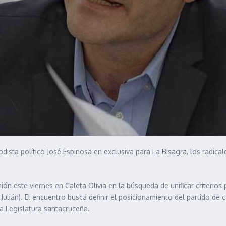
sta político José Espinosa en exclusiva para La Bisagra, los radicale
n este viernes en Caleta Olivia en la búsqueda de unificar criterios p
 Julián). El encuentro busca definir el posicionamiento del partido de 
la Legislatura santacruceña.